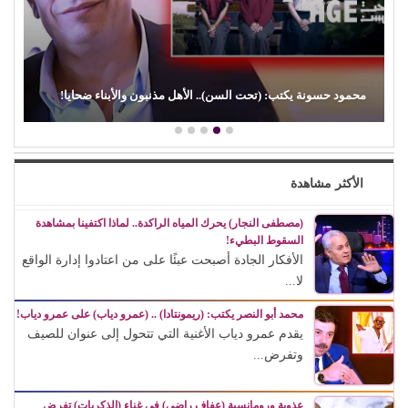
محمود حسونة يكتب: (تحت السن).. الأهل مذنبون والأبناء ضحايا!
الأكثر مشاهدة
(مصطفى النجار) يحرك المياه الراكدة.. لماذا اكتفينا بمشاهدة
السقوط البطيء!
الأفكار الجادة أصبحت عبئًا على من اعتادوا إدارة الواقع
لا...
محمد أبو النصر يكتب: (ريمونتادا) .. (عمرو دياب) على عمرو دياب!
يقدم عمرو دياب الأغنية التي تتحول إلى عنوان للصيف
وتفرض...
عذوبة ورومانسية (عفاف راضي) في غناء (الذكريات) تفرض