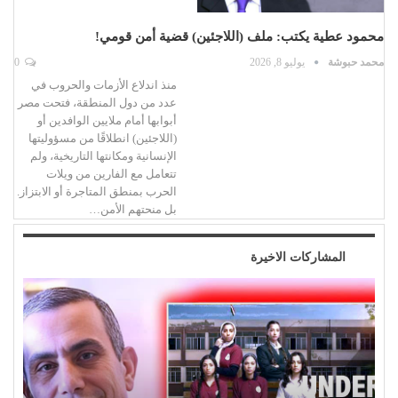
محمود عطية يكتب: ملف (اللاجئين) قضية أمن قومي!
محمد حبوشة
يوليو 8, 2026
0
منذ اندلاع الأزمات والحروب في
عدد من دول المنطقة، فتحت مصر
أبوابها أمام ملايين الوافدين أو
(اللاجئين) انطلاقًا من مسؤوليتها
الإنسانية ومكانتها التاريخية، ولم
تتعامل مع الفارين من ويلات
الحرب بمنطق المتاجرة أو الابتزاز.
بل منحتهم الأمن…
المشاركات الاخيرة