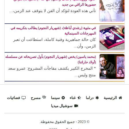
حضورها الراقي من جديد
تأتي هذه العودة لتؤكد أن الفن لا يتوقف عند الزمن،...
في مئوية (رشدي أباظة)، (شهريار النجوم) يطالب بتكريمه في
المهرجانات السينمائية
كان حالة جماهيرية وفنية كاملة، استطاعت أن تعبر
الزمن، وأن...
(محمد ياسين) يخص (شهريار النجوم) بأول تصريحاته عن مسلسله
(أولاد حاراتنا)
* المخرج الكبير يكشف مفاجآت المشروع: عمرو سعد
منتج وليس...
الرئيسية
دراما
غناء
سينما
مسرح
فضائيات
سوشيال ميديا
© 2023 - جميع الحقوق محفوظة.