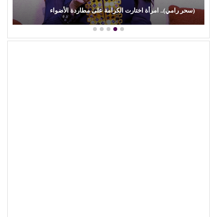
(سحر رامي).. امرأة اختارت الكرامة على مطاردة الأضواء