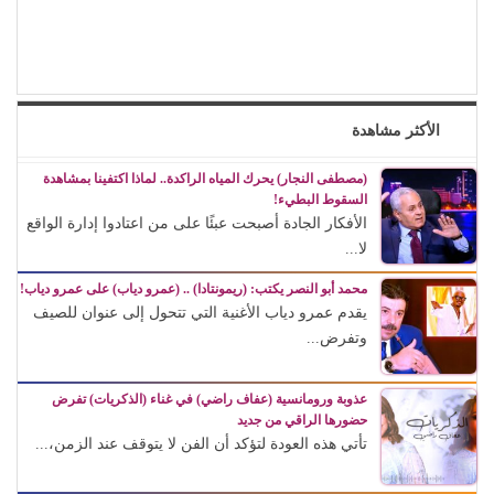
الأكثر مشاهدة
(مصطفى النجار) يحرك المياه الراكدة.. لماذا اكتفينا بمشاهدة
السقوط البطيء!
الأفكار الجادة أصبحت عبئًا على من اعتادوا إدارة الواقع
لا...
محمد أبو النصر يكتب: (ريمونتادا) .. (عمرو دياب) على عمرو دياب!
يقدم عمرو دياب الأغنية التي تتحول إلى عنوان للصيف
وتفرض...
عذوبة ورومانسية (عفاف راضي) في غناء (الذكريات) تفرض
حضورها الراقي من جديد
تأتي هذه العودة لتؤكد أن الفن لا يتوقف عند الزمن،...