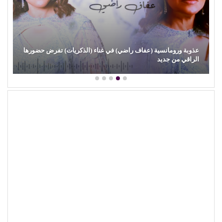
عذوبة ورومانسية (عفاف راضي) في غناء (الذكريات) تفرض حضورها
الراقي من جديد