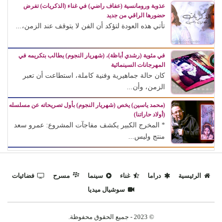
عذوبة ورومانسية (عفاف راضي) في غناء (الذكريات) تفرض
حضورها الراقي من جديد
تأتي هذه العودة لتؤكد أن الفن لا يتوقف عند الزمن،...
في مئوية (رشدي أباظة)، (شهريار النجوم) يطالب بتكريمه في
المهرجانات السينمائية
كان حالة جماهيرية وفنية كاملة، استطاعت أن تعبر
الزمن، وأن...
(محمد ياسين) يخص (شهريار النجوم) بأول تصريحاته عن مسلسله
(أولاد حاراتنا)
* المخرج الكبير يكشف مفاجآت المشروع: عمرو سعد
منتج وليس...
الرئيسية
دراما
غناء
سينما
مسرح
فضائيات
سوشيال ميديا
© 2023 - جميع الحقوق محفوظة.