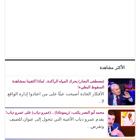
الأكثر مشاهدة
(مصطفى النجار) يحرك المياه الراكدة.. لماذا اكتفينا بمشاهدة
السقوط البطيء!
الأفكار الجادة أصبحت عبئًا على من اعتادوا إدارة الواقع
لا...
محمد أبو النصر يكتب: (ريمونتادا) .. (عمرو دياب) على عمرو دياب!
يقدم عمرو دياب الأغنية التي تتحول إلى عنوان للصيف
وتفرض...