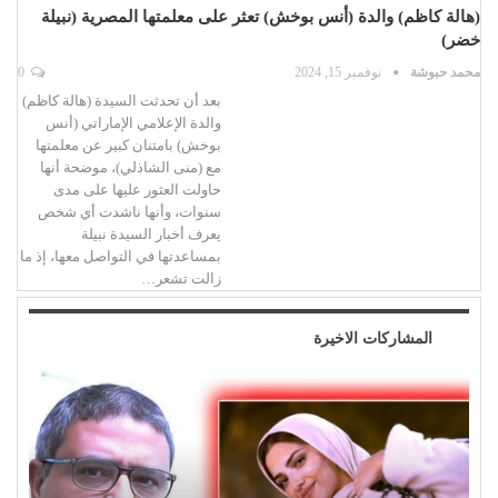
(هالة كاظم) والدة (أنس بوخش) تعثر على معلمتها المصرية (نبيلة
خضر)
محمد حبوشة
نوفمبر 15, 2024
0
بعد أن تحدثت السيدة (هالة كاظم)
والدة الإعلامي الإماراتي (أنس
بوخش) بامتنان كبير عن معلمتها
مع (منى الشاذلي)، موضحة أنها
حاولت العثور عليها على مدى
سنوات، وأنها ناشدت أي شخص
يعرف أخبار السيدة نبيلة
بمساعدتها في التواصل معها، إذ ما
زالت تشعر…
المشاركات الاخيرة