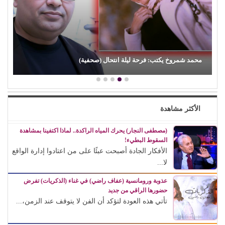
محمد شمروخ يكتب: فرحة ليلة انتحال (صحفية)
الأكثر مشاهدة
(مصطفى النجار) يحرك المياه الراكدة.. لماذا اكتفينا بمشاهدة
السقوط البطيء!
الأفكار الجادة أصبحت عبئًا على من اعتادوا إدارة الواقع
لا...
عذوبة ورومانسية (عفاف راضي) في غناء (الذكريات) تفرض
حضورها الراقي من جديد
تأتي هذه العودة لتؤكد أن الفن لا يتوقف عند الزمن،...