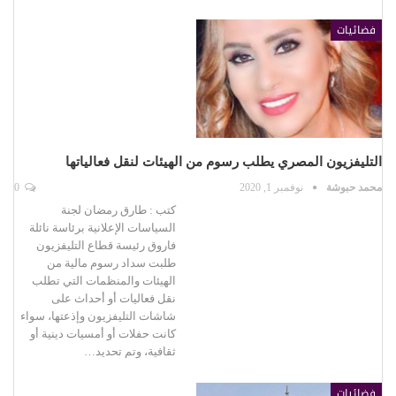
فضائيات
التليفزيون المصري يطلب رسوم من الهيئات لنقل فعالياتها
محمد حبوشة
نوفمبر 1, 2020
0
كتب : طارق رمضان لجنة
السياسات الإعلانية برئاسة نائلة
فاروق رئيسة قطاع التليفزيون
طلبت سداد رسوم مالية من
الهيئات والمنظمات التي تطلب
نقل فعاليات أو أحداث على
شاشات التليفزيون وإذعتها، سواء
كانت حفلات أو أمسيات دينية أو
ثقافية، وتم تحديد…
فضائيات