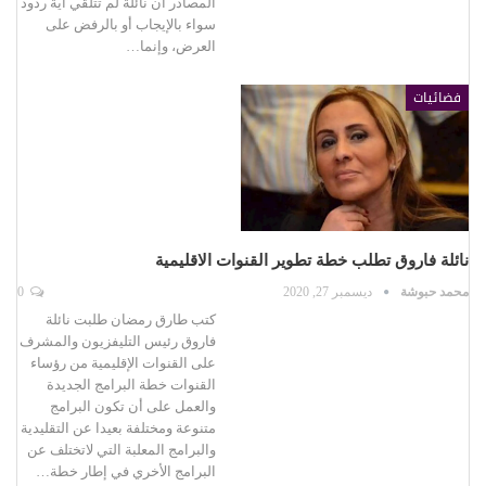
المصادر أن نائلة لم تتلقي أية ردود
سواء بالإيجاب أو بالرفض على
العرض، وإنما…
فضائيات
نائلة فاروق تطلب خطة تطوير القنوات الاقليمية
محمد حبوشة
ديسمبر 27, 2020
0
كتب طارق رمضان طلبت نائلة
فاروق رئيس التليفزيون والمشرف
على القنوات الإقليمية من رؤساء
القنوات خطة البرامج الجديدة
والعمل على أن تكون البرامج
متنوعة ومختلفة بعيدا عن التقليدية
والبرامج المعلبة التي لاتختلف عن
البرامج الأخري في إطار خطة…