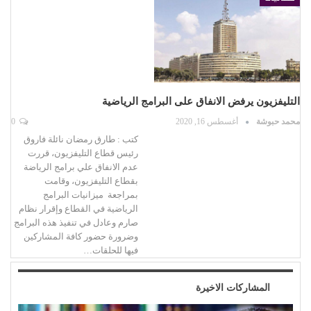
التليفزيون يرفض الانفاق على البرامج الرياضية
محمد حبوشة
أغسطس 16, 2020
0
كتب : طارق رمضان نائلة فاروق
رئيس قطاع التليفزيون، قررت
عدم الانفاق علي برامج الرياضة
بقطاع التليفزيون، وقامت
بمراجعة ميزانيات البرامج
الرياضية في القطاع وإقرار نظام
صارم وعادل في تنفيذ هذه البرامج
وضرورة حضور كافة المشاركين
فيها للحلقات…
المشاركات الاخيرة