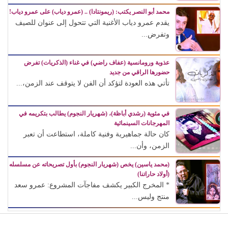
محمد أبو النصر يكتب: (ريمونتادا) .. (عمرو دياب) على عمرو دياب!
يقدم عمرو دياب الأغنية التي تتحول إلى عنوان للصيف
وتفرض...
عذوبة ورومانسية (عفاف راضي) في غناء (الذكريات) تفرض
حضورها الراقي من جديد
تأتي هذه العودة لتؤكد أن الفن لا يتوقف عند الزمن،...
في مئوية (رشدي أباظة)، (شهريار النجوم) يطالب بتكريمه في
المهرجانات السينمائية
كان حالة جماهيرية وفنية كاملة، استطاعت أن تعبر
الزمن، وأن...
(محمد ياسين) يخص (شهريار النجوم) بأول تصريحاته عن مسلسله
(أولاد حاراتنا)
* المخرج الكبير يكشف مفاجآت المشروع: عمرو سعد
منتج وليس...