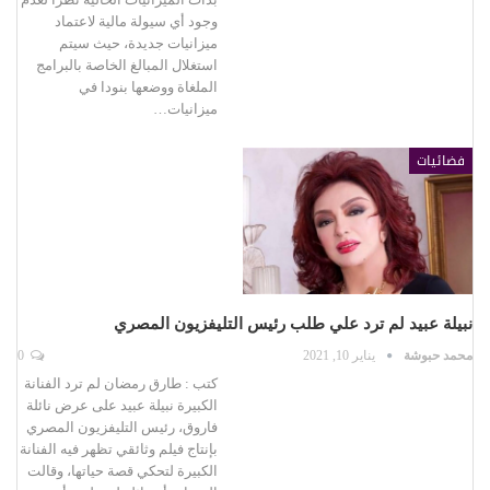
وجود أي سيولة مالية لاعتماد
ميزانيات جديدة، حيث سيتم
استغلال المبالغ الخاصة بالبرامج
الملغاة ووضعها بنودا في
ميزانيات…
فضائيات
نبيلة عبيد لم ترد علي طلب رئيس التليفزيون المصري
محمد حبوشة
يناير 10, 2021
0
كتب : طارق رمضان لم ترد الفنانة
الكبيرة نبيلة عبيد على عرض نائلة
فاروق، رئيس التليفزيون المصري
بإنتاج فيلم وثائقي تظهر فيه الفنانة
الكبيرة لتحكي قصة حياتها، وقالت