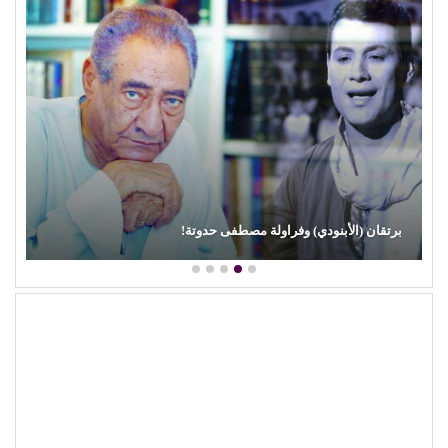
برتقان (الأبنودي) وفراولة مصطفى حدوتة!