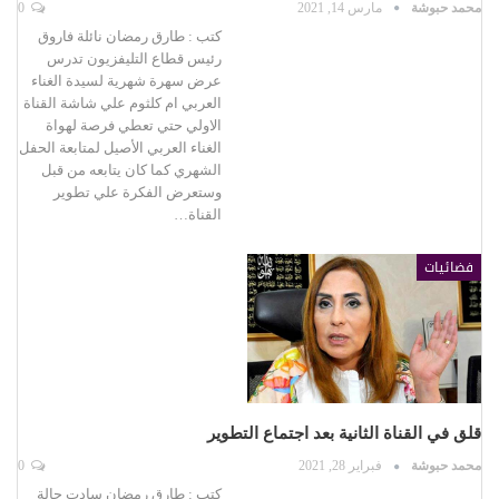
محمد حبوشة
مارس 14, 2021
0
كتب : طارق رمضان نائلة فاروق
رئيس قطاع التليفزيون تدرس
عرض سهرة شهرية لسيدة الغناء
العربي ام كلثوم علي شاشة القناة
الاولي حتي تعطي فرصة لهواة
الغناء العربي الأصيل لمتابعة الحفل
الشهري كما كان يتابعه من قبل
وستعرض الفكرة علي تطوير
القناة…
فضائيات
قلق في القناة الثانية بعد اجتماع التطوير
محمد حبوشة
فبراير 28, 2021
0
كتب : طارق رمضان سادت حالة