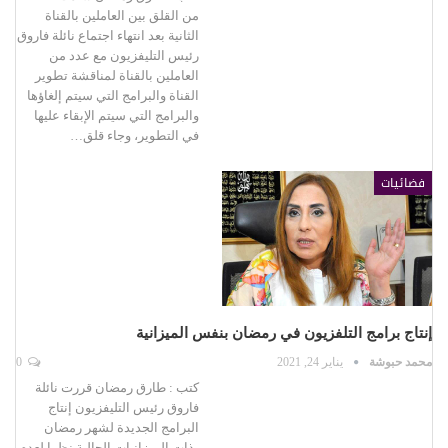
من القلق بين العاملين بالقناة
الثانية بعد انتهاء اجتماع نائلة فاروق
رئيس التليفزيون مع عدد من
العاملين بالقناة لمناقشة تطوير
القناة والبرامج التي سيتم إلغاؤها
والبرامج التي سيتم الإبقاء عليها
في التطوير، وجاء قلق…
فضائيات
إنتاج برامج التلفزيون في رمضان بنفس الميزانية
محمد حبوشة
يناير 24, 2021
0
كتب : طارق رمضان قررت نائلة
فاروق رئيس التليفزيون إنتاج
البرامج الجديدة لشهر رمضان
بذات الميزانيات الحالية نظرا لعدم