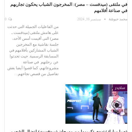
في ملتقى (ميدفست – مصر): المخرجون الشباب يحكون تجاربهم
في صناعة أفلامهم
محمد حبوشة
سبتمبر 16, 2024
0
من الفاعليات الجميلة التى حدثت
على هامش ملتقى (ميدفست ـ
مصر) التى أقيمت أمس الأحد،
جلسة نقاشية مع المخرجين
الشباب المشاركين بأفلامهم في
المسابقة الرسمية. حيث تحدثوا
عن رحلتهم في صناعة
مشروعاتهم، كما قصوا أيضا بعض
تفاصيل من قصص نجاحهم…
سلايدر
(صبا مبارك) تهدي تكريمها من مهرجان (ميدفست) لنضال الشعب