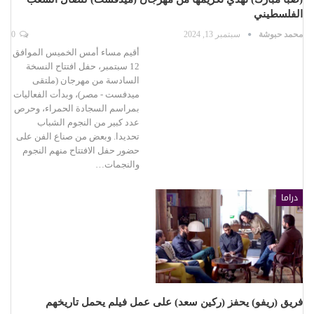
الفلسطيني
محمد حبوشة
سبتمبر 13, 2024
0
أقيم مساء أمس الخميس الموافق
12 سبتمبر، حفل افتتاح النسخة
السادسة من مهرجان (ملتقى
ميدفست - مصر)، وبدأت الفعاليات
بمراسم السجادة الحمراء، وحرص
عدد كبير من النجوم الشباب
تحديدا. وبعض من صناع الفن على
حضور حفل الافتتاح منهم النجوم
والنجمات…
دراما
فريق (ريفو) يحفز (ركين سعد) على عمل فيلم يحمل تاريخهم