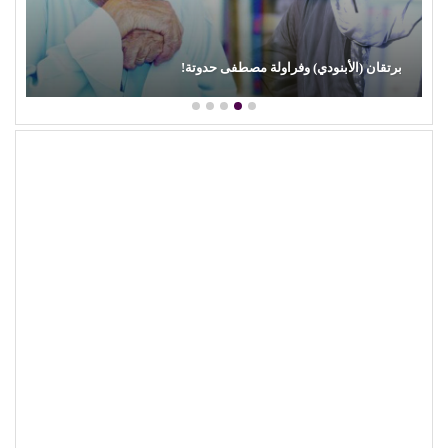
برتقان (الأبنودي) وفراولة مصطفى حدوتة!