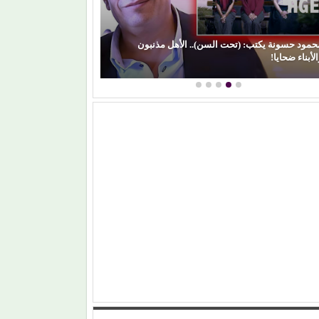
حمود حسونة يكتب: (تحت السن).. الأهل مذنبون
لأبناء ضحايا!
(الفن) والسياسة: 