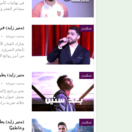
مشاعر الفخر وال
(هاني شنودة).. الغائب الذي سيقود افتتاح (مهرجان
الغردقة) بألحانه الخالدة
سلايدر
(منير زايد) 
محمد حبوشة
شارك الفنان ال
من أبرز روائع ا
سلايدر
منير زايد) يط
محمد حبوشة
يحمل عنوان (بع
خلاله تجربة درام
سلايدر
(منير زايد) ي
وعاطفيًا