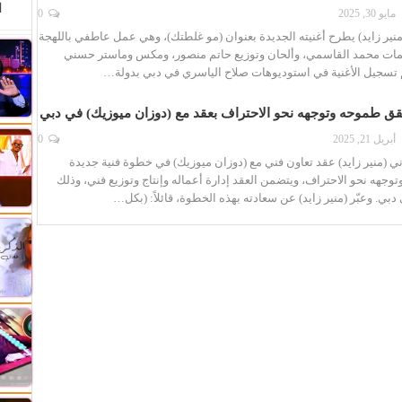
ا
مايو 30, 2025
0
(منير زايد) يطرح أغنيته الجديدة بعنوان (مو غلطتك)، وهي عمل عاطفي باللهجة
لمات محمد القاسمي، وألحان وتوزيع حاتم منصور، ومكس وماستر حسني
م تسجيل الأغنية في استوديوهات صلاح الياسري في دبي بدولة…
حقق طموحه وتوجهه نحو الاحتراف بعقد مع (دوزان ميوزيك) في دبي
أبريل 21, 2025
0
ردني (منير زايد) عقد تعاون فني مع (دوزان ميوزيك) في خطوة فنية جديدة
هه نحو الاحتراف، ويتضمن العقد إدارة أعماله وإنتاج وتوزيع فني، وذلك
دبي. وعبّر (منير زايد) عن سعادته بهذه الخطوة، قائلاً: (بكل…