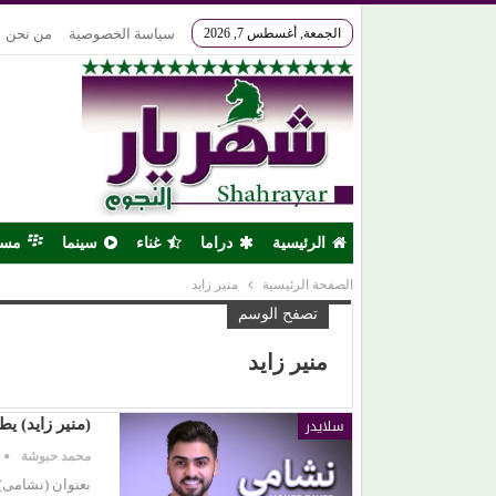
الجمعة, أغسطس 7, 2026
سياسة الخصوصية
من نحن
الرئيسية
دراما
غناء
سينما
مس
الصفحة الرئيسية
منير زايد
تصفح الوسم
منير زايد
سلايدر
(منير زايد) يط
محمد حبوشة
بعنوان (نشامى)،