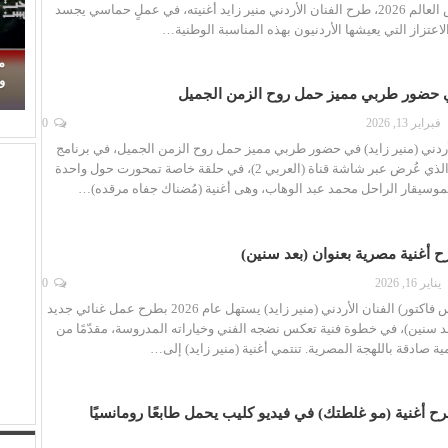
في نهائيات كأس العالم 2026، طرح الفنان الأردني منير زايد أغنيته، في عملٍ حماسي يجسد
اعتزاز التي يعيشها الأردنيون بهذه المناسبة الوطنية…
حين ماتت الحكاية.. الفن المصري يفقد قدرته على
م
صناعة الهوية الوطنية (1)
وا
في حضور طربي مميز حمل روح الزمن الجميل
فبراير 13, 2026
0
أردني (منير زايد) في حضور طربي مميز حمل روح الزمن الجميل، في برنامج
(أنغام الشرق)، الذي عُرض عبر شاشة قناة (العربي 2)، في حلقة خاصة تمحورت حول واحدة
لموسيقار الراحل محمد عبد الوهاب، وهى أغنية (مُضناك جفاه مرقده)…
رح أغنية مصرية بعنوان (بعد سنين)
يناير 16, 2026
0
نجم برنامج (إكس فاكتور) الفنان الأردني (منير زايد) يستهل عام 2026 بطرح عمل غنائي جديد
د سنين)، في خطوة فنية تعكس نضجه الفني وخياراته المدروسة، مقدّمًا من
ية صادقة باللهجة المصرية. تنتمي أغنية (منير زايد) إلى…
طرح أغنية (مو غلطتك) في فيديو كليب يحمل طابعًا رومانسيًا