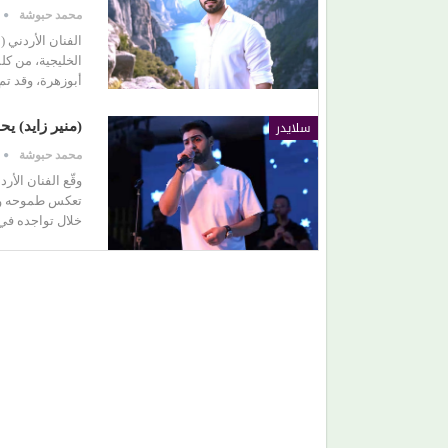
محمد حبوشة
الفنان الأردني 
الخليجية، من ك
أبوزهرة، وقد ت
سلايدر
(منير زايد) ي
محمد حبوشة
وقّع الفنان الأ
تعكس طموحه وتوج
خلال تواجده في 