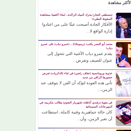
لأكثر مشاهدة
(مصطفى النجار) يحرك المياه الراكدة.. لماذا اكتفينا بمشاهدة
السقوط البطيء!
الأفكار الجادة أصبحت عبئًا على من اعتادوا
إدارة الواقع لا...
محمد أبو النصر يكتب: (ريمونتادا) .. (عمرو دياب) على عمرو
دياب!
يقدم عمرو دياب الأغنية التي تتحول إلى
عنوان للصيف وتفرض...
عذوبة ورومانسية (عفاف راضي) في غناء (الذكريات) تفرض
حضورها الراقي من جديد
تأتي هذه العودة لتؤكد أن الفن لا يتوقف عند
الزمن،...
في مئوية (رشدي أباظة)، (شهريار النجوم) يطالب بتكريمه في
المهرجانات السينمائية
كان حالة جماهيرية وفنية كاملة، استطاعت
أن تعبر الزمن، وأن...