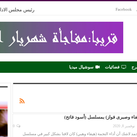
Facebook
رئيس مجلس الادار
رح
فضائيات
سوشيال ميديا
يفاء وصبرى فواز) بمسلسل (أسود فاتح)
نوفمبر 8, 2020
0
مد لاشك أن أداء النجمة (هيفاء وهبي) كان لافتا بشكل كبير في مسلسل