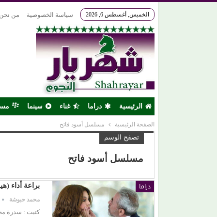
الخميس, أغسطس 6, 2026
سياسة الخصوصية
من نحن
الرئيسية
دراما
غناء
سينما
مس
الصفحة الرئيسية
مسلسل أسود فاتح
تصفح الوسم
مسلسل أسود فاتح
دراما
براعة أداء (ه
محمد حبوشة
كتبت : سدرة مح