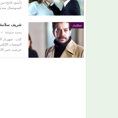
(أسود فاتح) من 
السوشيال ميديا، ورغم ت
(علي الألفي) يعود بقوة.. ويفاجئ جمهوره بـ (مش راي
الساحل)
سلايدر
شريف سلامة :
محمد حبوشة
كتب : شهريار ال
عرضت حتى الآن