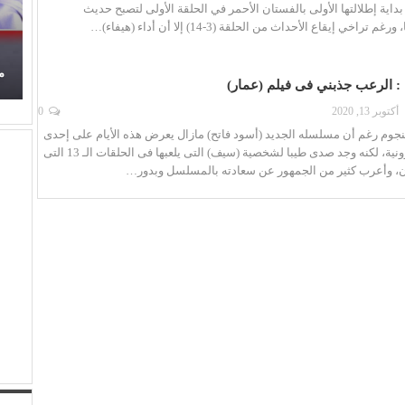
بداية إطلالتها الأولى بالفستان الأحمر في الحلقة الأولى لتصبح حديث
راخي إيقاع الأحداث من الحلقة (3-14) إلا أن أداء (هيفاء)…
ح
برتقان (الأبنودي) وفراولة مصطفى حدوتة!
م
 الرعب جذبني فى فيلم (عمار)
أكتوبر 13, 2020
0
نجوم رغم أن مسلسله الجديد (أسود فاتح) مازال يعرض هذه الأيام على إحدى
المنصات الإلكترونية، لكنه وجد صدى طيبا لشخصية (سيف) التى يلعبها فى الحلقات الـ 13 التى
، وأعرب كثير من الجمهور عن سعادته بالمسلسل وبدور…