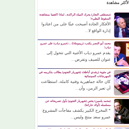
لأكثر مشاهدة
(مصطفى النجار) يحرك المياه الراكدة.. لماذا اكتفينا بمشاهدة
السقوط البطيء!
الأفكار الجادة أصبحت عبئًا على من اعتادوا
إدارة الواقع لا...
محمد أبو النصر يكتب: (ريمونتادا) .. (عمرو دياب) على عمرو
دياب!
يقدم عمرو دياب الأغنية التي تتحول إلى
عنوان للصيف وتفرض...
في مئوية (رشدي أباظة)، (شهريار النجوم) يطالب بتكريمه في
المهرجانات السينمائية
كان حالة جماهيرية وفنية كاملة، استطاعت
أن تعبر الزمن، وأن...
(محمد ياسين) يخص (شهريار النجوم) بأول تصريحاته عن
مسلسله (أولاد حاراتنا)
* المخرج الكبير يكشف مفاجآت المشروع:
عمرو سعد منتج وليس...