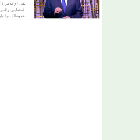
نفى الإعلامي (أ
المصابين والمر
ضغوطا إسرائيلي
(محمد رضوان) يكسر القاعدة.. يختار (حب مستحيل)
رغم ظهوره كضيف شرف