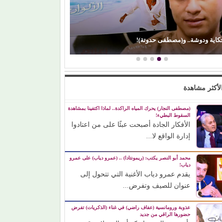
كاية ودوشة.. و(مصطفى حدوتة)!
(إيمان ذو الفقار)
لأكثر مشاهدة
(مصطفى النجار) يحرك المياه الراكدة.. لماذا اكتفينا بمشاهدة
السقوط البطيء!
الأفكار الجادة أصبحت عبئًا على من اعتادوا
إدارة الواقع لا...
محمد أبو النصر يكتب: (ريمونتادا) .. (عمرو دياب) على عمرو
دياب!
يقدم عمرو دياب الأغنية التي تتحول إلى
عنوان للصيف وتفرض...
عذوبة ورومانسية (عفاف راضي) في غناء (الذكريات) تفرض
حضورها الراقي من جديد