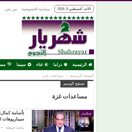
الأحد, أغسطس 9, 2026
سياسة الخصوصية
من نحن
k
الرئيسية
دراما
غناء
سينما
مس
الصفحة الرئيسية
مساعدات غزة
تصفح الوسم
مساعدات غزة
سلايدر
(أسامة كمال):
سيناريوهات ا
محمد حبوشة