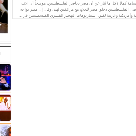
سامة كمال) كل ما يُثار عن أن مصر تحاصر الفلسطينيين، موضحاً أن آلاف
ضى الفلسطينيين دخلوا مصر للعلاج مع مرافقين لهم، وقال إن مصر تواجه
ة وأمريكية وعربية لقبول سيناريوهات التهجير القسري للفلسطينيين في…
أحمد الغريب يكتب: الإعلام الخاص يفضح اختراق
(إسرائيل) للمؤسسات الدولية
ح
ا