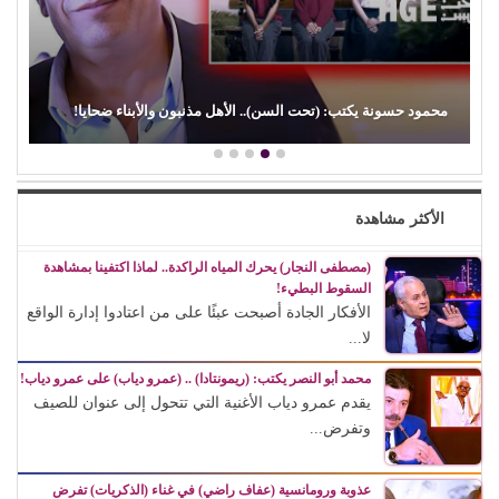
محمود حسونة يكتب: (تحت السن).. الأهل مذنبون والأبناء ضحايا!
الأكثر مشاهدة
(مصطفى النجار) يحرك المياه الراكدة.. لماذا اكتفينا بمشاهدة
السقوط البطيء!
الأفكار الجادة أصبحت عبئًا على من اعتادوا إدارة الواقع
لا...
محمد أبو النصر يكتب: (ريمونتادا) .. (عمرو دياب) على عمرو دياب!
يقدم عمرو دياب الأغنية التي تتحول إلى عنوان للصيف
وتفرض...
عذوبة ورومانسية (عفاف راضي) في غناء (الذكريات) تفرض