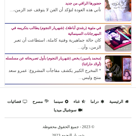
حضورها الراقي من جديد
تأتي هذه العودة لتؤكد أن الفن لا يتوقف عند الزمن،...
في مئوية (رشدي أباظة)، (شهريار النجوم) يطالب بتكريمه في
المهرجانات السينمائية
كان حالة جماهيرية وفنية كاملة، استطاعت أن تعبر
الزمن، وأن...
(محمد ياسين) يخص (شهريار النجوم) بأول تصريحاته عن مسلسله
(أولاد حاراتنا)
* المخرج الكبير يكشف مفاجآت المشروع: عمرو سعد
منتج وليس...
الرئيسية
دراما
غناء
سينما
مسرح
فضائيات
سوشيال ميديا
© 2023 - جميع الحقوق محفوظة.
شهريار النجوم 2023