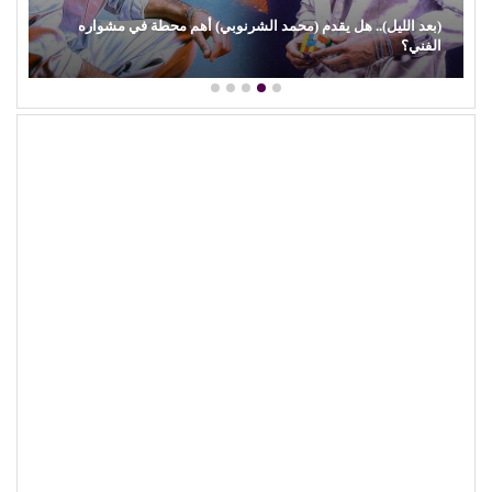
(بعد الليل).. هل يقدم (محمد الشرنوبي) أهم محطة في مشواره
الفني؟