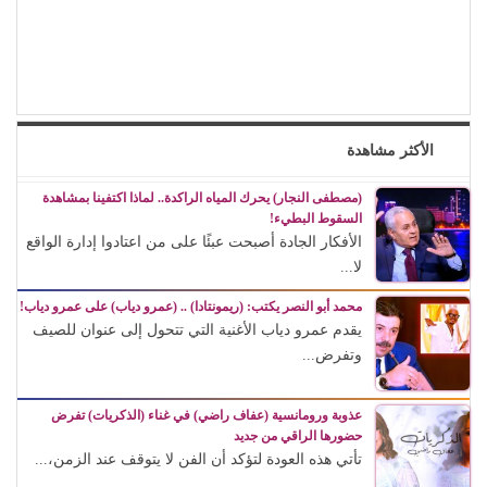
الأكثر مشاهدة
(مصطفى النجار) يحرك المياه الراكدة.. لماذا اكتفينا بمشاهدة
السقوط البطيء!
الأفكار الجادة أصبحت عبئًا على من اعتادوا إدارة الواقع
لا...
محمد أبو النصر يكتب: (ريمونتادا) .. (عمرو دياب) على عمرو دياب!
يقدم عمرو دياب الأغنية التي تتحول إلى عنوان للصيف
وتفرض...
عذوبة ورومانسية (عفاف راضي) في غناء (الذكريات) تفرض
حضورها الراقي من جديد
تأتي هذه العودة لتؤكد أن الفن لا يتوقف عند الزمن،...