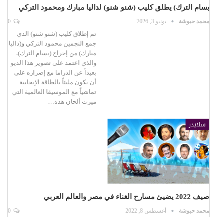
بسام الترك) يطلق كليب (شنو شنو) لداليا مبارك ومحمود التركي
محمد حبوشة
يونيو 3, 2026
0
تم إطلاق كليب (شنو شنو) الذي
جمع النجمين محمود التركي و(داليا
مبارك) من إخراج (بسام الترك)،
والذي اعتمد على تصوير هذا الديو
بعيداً عن الدراما مع إصراره على
أن يكون مليئاً بالطاقة الإيجابية
تماشياً مع الموسيقا العالمية التي
ميزت ألحان هذه…
سلايدر
صيف 2022 يضيئ مسارح الغناء في مصر والعالم العربي
محمد حبوشة
أغسطس 8, 2022
0