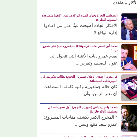
لأكثر مشاهدة
(مصطفى النجار) يحرك المياه الراكدة.. لماذا اكتفينا بمشاهدة
السقوط البطيء!
الأفكار الجادة أصبحت عبئًا على من اعتادوا
إدارة الواقع لا...
محمد أبو النصر يكتب: (ريمونتادا) .. (عمرو دياب) على عمرو
دياب!
يقدم عمرو دياب الأغنية التي تتحول إلى
عنوان للصيف وتفرض...
في مئوية (رشدي أباظة)، (شهريار النجوم) يطالب بتكريمه في
المهرجانات السينمائية
كان حالة جماهيرية وفنية كاملة، استطاعت
أن تعبر الزمن، وأن...
(محمد ياسين) يخص (شهريار النجوم) بأول تصريحاته عن
مسلسله (أولاد حاراتنا)
* المخرج الكبير يكشف مفاجآت المشروع:
عمرو سعد منتج وليس...