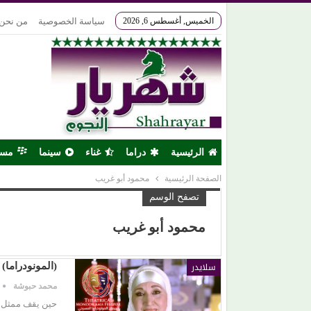
الخميس, أغسطس 6, 2026
سياسة الخصوصية
من نحن
الرئيسية
دراما
غناء
سينما
مس
الصفحة الرئيسية
محمود أبو غريب
تصفح الوسم
محمود أبو غريب
سلايدر
(المونودراما)
محمد حبوشة
حين يقف ممثل 