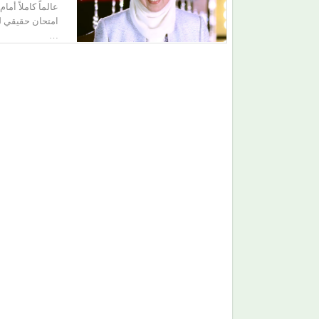
عالماً كاملاً أ
امتحان حقيقي لق
…
بعد أن أشعل مسارح 4 دول.. (أبو الليف) يعود إلى
القاهرة بأغانٍ جديدة وخطة مختلفة