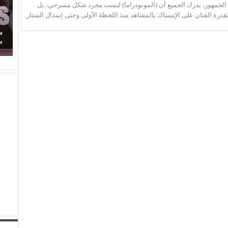
مام الجمهور، يدرك الجميع أن (المونودراما) ليست مجرد شكل مسرحي، بل
درة الفنان على الإمساك بالمشاهد منذ اللحظة الأولى وحتى إسدال الستار.
(مصطفى النجار) يحرك المياه الراكدة.. لماذا اكتفينا
ب
بمشاهدة السقوط البطيء!
ب