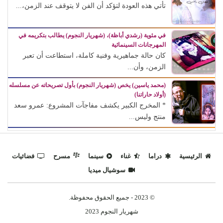
تأتي هذه العودة لتؤكد أن الفن لا يتوقف عند الزمن،...
في مئوية (رشدي أباظة)، (شهريار النجوم) يطالب بتكريمه في
المهرجانات السينمائية
كان حالة جماهيرية وفنية كاملة، استطاعت أن تعبر
الزمن، وأن...
(محمد ياسين) يخص (شهريار النجوم) بأول تصريحاته عن مسلسله
(أولاد حاراتنا)
* المخرج الكبير يكشف مفاجآت المشروع: عمرو سعد
منتج وليس...
الرئيسية
دراما
غناء
سينما
مسرح
فضائيات
سوشيال ميديا
© 2023 - جميع الحقوق محفوظة.
شهريار النجوم 2023