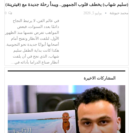
(سليم شهاب) يخطف قلوب الجمهور.. ويبدأ رحلة جديدة مع (فيترينة)
محمد حبوشة
يوليو 5, 2026
0
في عالم الفن، لا يرتبط النجاح
دائمًا بعدد السنوات، فبعض
المواهب تفرض نفسها منذ الظهور
الأول، لتلفت الأنظار وتفتح أمام
أصحابها أبوابًا جديدة نحو النجومية.
هكذا كانت بداية الطفل سليم
شهاب، الذي نجح في أن يلفت
أنظار صناع الدراما بأدائه في…
المشاركات الاخيرة