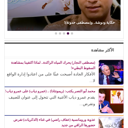
حكاية ودوشة.. و(مصطفى حدوتة)!
الأكثر مشاهدة
(مصطفى النجار) يحرك المياه الراكدة.. لماذا اكتفينا بمشاهدة
السقوط البطيء!
الأفكار الجادة أصبحت عبئًا على من اعتادوا إدارة الواقع
لا...
محمد أبو النصر يكتب: (ريمونتادا) .. (عمرو دياب) على عمرو دياب!
يقدم عمرو دياب الأغنية التي تتحول إلى عنوان للصيف
وتفرض...
عذوبة ورومانسية (عفاف راضي) في غناء (الذكريات) تفرض
حضورها الراقي من جديد