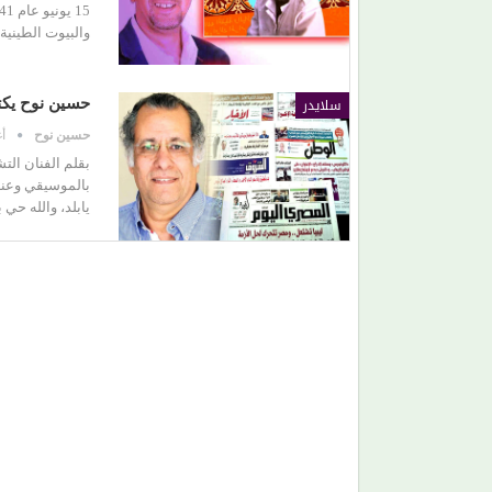
والبيوت الطيني
(مصطفى النجار) يحرك المياه الراكدة.. لماذا اكتفينا
بمشاهدة السقوط البطيء!
سلايدر
حسين نوح يكت
حسين نوح
أغ
بقلم الفنان ال
بالموسيقي وعند
يابلد، والله حي