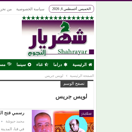
الخميس, أغسطس 6, 2026
سياسة الخصوصية
من نحن
الرئيسية
دراما
غناء
سينما
مس
الصفحة الرئيسية
لويس جريس
تصفح الوسم
لويس جريس
سلايدر
رسمي فتح الله
محمد حبوشة
في قنا، المدينة 