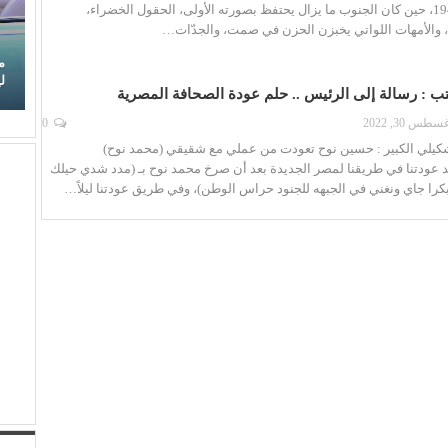
15 يونيو عام 1941، حين كان الجنوب ما يزال يحتفظ بصورته الأولى، الحقول الخضراء،
ة، والأمهات اللواتي يخبزن الحزن في صمت، والجدّات…
(لطيفة) تكتب فصلًا جديدًا من النجاح.. (شبهي بالمللي)
م
تتربع على عرش (أنغامي)
ل
ب : رسالة إلى الرئيس .. حلم عودة الصحافة المصرية
سطس 30, 2022
0
تشكيلي الكبير : حسين نوح تعودت من عملي مع شقيقي (محمد نوح)
 عودتنا في طريقنا لمصر الجديدة بعد أن صرخ محمد نوح بـ (مدد شدي حيلك
 بكرا جاي ونغني في الجبهه للجنود حراس الوطن)، وفي طريق عودتنا ليلاً…