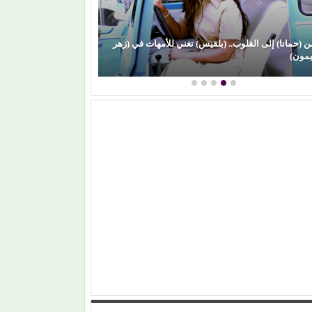
ن (حمانا) إلى القلوب.. (بلقيس) تغني للأمهات في (زهر
(علي الألفي) يعود
يمون)
الساحل)