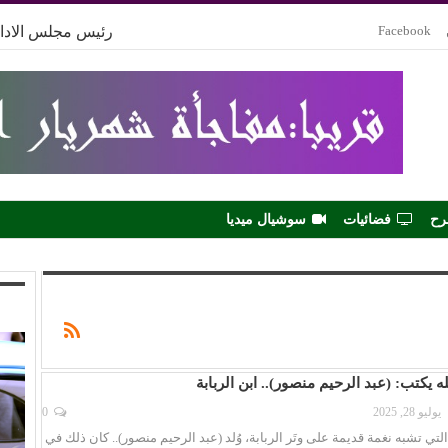
Facebook
رئيس مجلس الادار
رح
فضائيات
سوشيال ميديا
 يكتب: (عبد الرحيم منصور).. ابن الربابة
يوليو 28, 2025
0
التي تشبه نغمة قديمة على وتَر الربابة، وُلد (عبد الرحيم منصور).. كان ذلك في