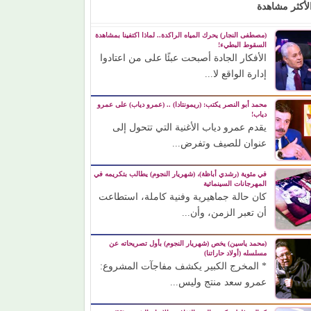
لأكثر مشاهدة
(مصطفى النجار) يحرك المياه الراكدة.. لماذا اكتفينا بمشاهدة
السقوط البطيء!
الأفكار الجادة أصبحت عبئًا على من اعتادوا
إدارة الواقع لا...
محمد أبو النصر يكتب: (ريمونتادا) .. (عمرو دياب) على عمرو
دياب!
يقدم عمرو دياب الأغنية التي تتحول إلى
عنوان للصيف وتفرض...
في مئوية (رشدي أباظة)، (شهريار النجوم) يطالب بتكريمه في
المهرجانات السينمائية
كان حالة جماهيرية وفنية كاملة، استطاعت
أن تعبر الزمن، وأن...
(محمد ياسين) يخص (شهريار النجوم) بأول تصريحاته عن
مسلسله (أولاد حاراتنا)
* المخرج الكبير يكشف مفاجآت المشروع:
عمرو سعد منتج وليس...