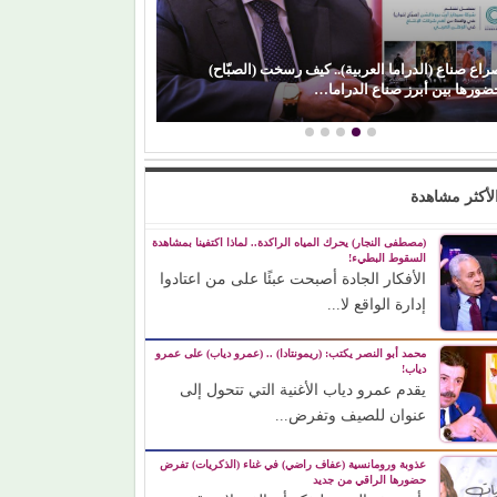
راع صناع (الدراما العربية).. كيف رسخت (الصبّاح)
(محمد رضوان) يكس
ضورها بين أبرز صناع الدراما…
رغم ظهوره كضي
لأكثر مشاهدة
(مصطفى النجار) يحرك المياه الراكدة.. لماذا اكتفينا بمشاهدة
السقوط البطيء!
الأفكار الجادة أصبحت عبئًا على من اعتادوا
إدارة الواقع لا...
محمد أبو النصر يكتب: (ريمونتادا) .. (عمرو دياب) على عمرو
دياب!
يقدم عمرو دياب الأغنية التي تتحول إلى
عنوان للصيف وتفرض...
عذوبة ورومانسية (عفاف راضي) في غناء (الذكريات) تفرض
حضورها الراقي من جديد