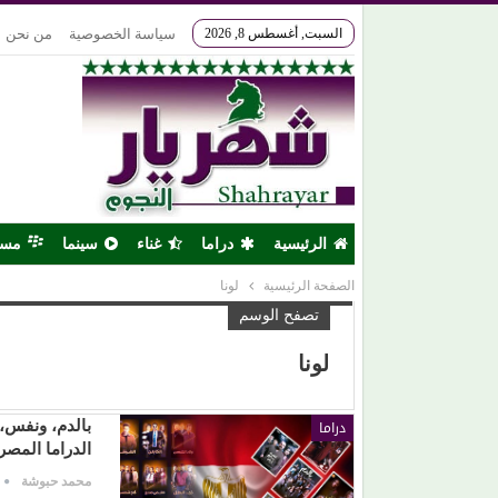
السبت, أغسطس 8, 2026
سياسة الخصوصية
من نحن
الرئيسية
دراما
غناء
سينما
مس
الصفحة الرئيسية
لونا
تصفح الوسم
لونا
دراما
بالدم، ونفس،
الدراما المصرية (
محمد حبوشة