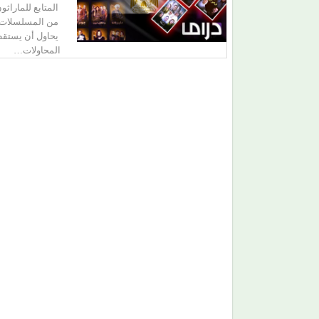
المتابع للماراث
من المسلسلات ا
يحاول أن يستق
(المرصد المصري).. مشروع يعيد كتابة تاريخ المسرح
المحاولات…
والموسيقى بالأرقام والوثائق