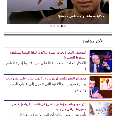
حكاية ودوشة.. و(مصطفى حدوتة)!
الأكثر مشاهدة
(مصطفى النجار) يحرك المياه الراكدة.. لماذا اكتفينا بمشاهدة
السقوط البطيء!
الأفكار الجادة أصبحت عبئًا على من اعتادوا إدارة الواقع
لا...
محمد أبو النصر يكتب: (ريمونتادا) .. (عمرو دياب) على عمرو دياب!
يقدم عمرو دياب الأغنية التي تتحول إلى عنوان للصيف
وتفرض...
عذوبة ورومانسية (عفاف راضي) في غناء (الذكريات) تفرض
حضورها الراقي من جديد
تأتي هذه العودة لتؤكد أن الفن لا يتوقف عند الزمن،...