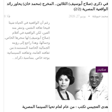
في ذكرى (صلاح أبوسيف) الثلاثين.. المخرج (محمد خان) يحاور رائد
الواقعية المصرية (2/2)
محمد حبوشة
يونيو 27, 2026
0
رغم أن الواقعية في الحياة شيئا
قبيحا تعافه النفس، وتنفر منه
العين، لكن الواقعية في أفلام
(صلاح أبوسيف) لها سحرها الخاص،
وجمالها، وهذا راجع إلى رؤيته
الجمالية الخاصة المستمدة من
ثقافته العامة، وثقافته السينمائية
بوجه خاص. بمناسبة ذكراه…
سلايدر
هدى العجيمي تكتب : من عام لعام تحيا السينما المصرية