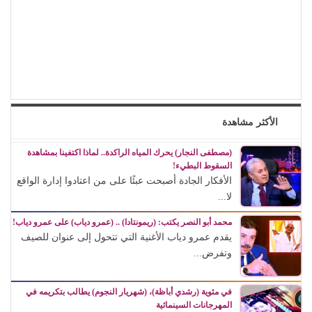
الأكثر مشاهدة
(مصطفى النجار) يحرك المياه الراكدة.. لماذا اكتفينا بمشاهدة
السقوط البطيء!
الأفكار الجادة أصبحت عبئًا على من اعتادوا إدارة الواقع
لا...
محمد أبو النصر يكتب: (ريمونتادا) .. (عمرو دياب) على عمرو دياب!
يقدم عمرو دياب الأغنية التي تتحول إلى عنوان للصيف
وتفرض...
في مئوية (رشدي أباظة)، (شهريار النجوم) يطالب بتكريمه في
المهرجانات السينمائية