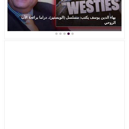
بهاء الدين يوسف يكتب: مسلسل (الويستيز).. دراما برائحة الأب
الروحي