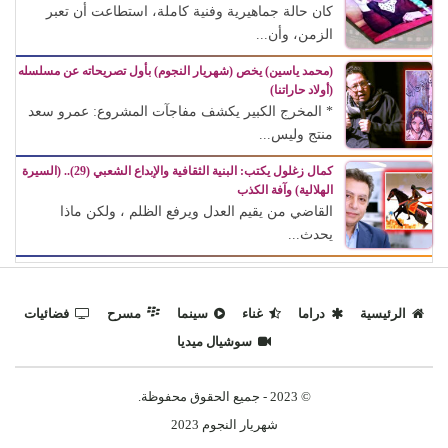
كان حالة جماهيرية وفنية كاملة، استطاعت أن تعبر
الزمن، وأن...
(محمد ياسين) يخص (شهريار النجوم) بأول تصريحاته عن مسلسله
(أولاد حاراتنا)
* المخرج الكبير يكشف مفاجآت المشروع: عمرو سعد
منتج وليس...
كمال زغلول يكتب: البنية الثقافية والإبداع الشعبي (29).. (السيرة
الهلالية) وآفة الكذب
القاضي من يقيم العدل ويرفع الظلم ، ولكن ماذا
يحدث...
الرئيسية
دراما
غناء
سينما
مسرح
فضائيات
سوشيال ميديا
© 2023 - جميع الحقوق محفوظة.
شهريار النجوم 2023