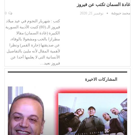
غادة السمان تكتب عن فيروز
محمد حبوشة
نوفمبر 21, 2020
0
كتب : شهريار النجوم في عيد ميلاد
فيروز الـ (80) كتبت الأديبة السورية
الكبيرة (غادة السمان) مقالا
مطرازا بالحب ومشغولا بالوفاء،
عن صديقتها (جارة القمر) ونظرا
لأهمية المقال لأنه مليئ بالتفاصيل
الأنسانية التى لا يعلمها أحدا عن
فيروز نعيد…
المشاركات الاخيرة