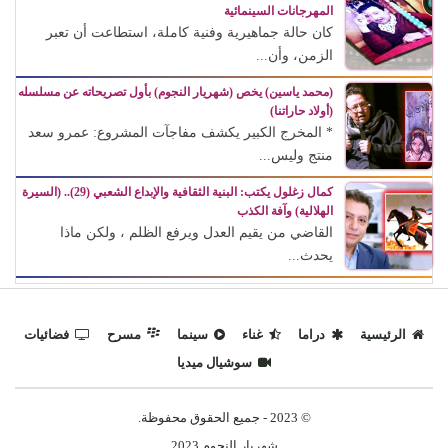
المهرجانات السينمائية
كان حالة جماهيرية وفنية كاملة، استطاعت أن تعبر
الزمن، وأن...
(محمد ياسين) يخص (شهريار النجوم) بأول تصريحاته عن مسلسله
(أولاد حاراتنا)
* المخرج الكبير يكشف مفاجآت المشروع: عمرو سعد
منتج وليس...
كمال زغلول يكتب: البنية الثقافية والإبداع الشعبي (29).. (السيرة
الهلالية) وآفة الكذب
القاضي من يقيم العدل ويرفع الظلم ، ولكن ماذا
يحدث...
الرئيسية
دراما
غناء
سينما
مسرح
فضائيات
سوشيال ميديا
© 2023 - جميع الحقوق محفوظة.
شهريار النجوم 2023