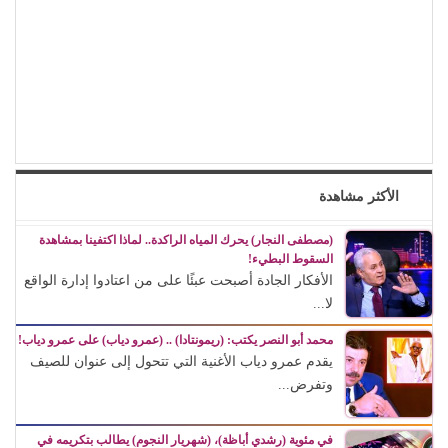
الأكثر مشاهدة
(مصطفى النجار) يحرك المياه الراكدة.. لماذا اكتفينا بمشاهدة
السقوط البطيء!
الأفكار الجادة أصبحت عبئًا على من اعتادوا إدارة الواقع
لا...
محمد أبو النصر يكتب: (ريمونتادا) .. (عمرو دياب) على عمرو دياب!
يقدم عمرو دياب الأغنية التي تتحول إلى عنوان للصيف
وتفرض...
في مئوية (رشدي أباظة)، (شهريار النجوم) يطالب بتكريمه في