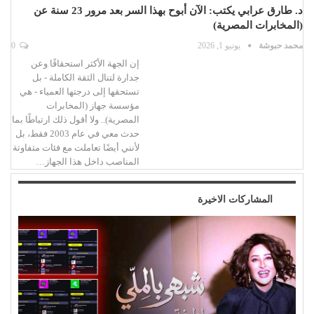
د. طارق عرابي يكتب: الآن أبوح بهذا السر بعد مرور 23 سنة عن
(المخابرات المصرية)
محمد حبوشة
يونيو 1, 2026
0
إن الجهة الأكثر استحقاقًا وعن
جدارة لتنال الثقة الكاملة - بل
تستحقها إلى درجتها العمياء - هي
مؤسسة جهاز (المخابرات
المصرية).. ولا أقول ذلك ارتباطًا بما
حدث معي في عام 2003 فقط، بل
لأنني أيضًا تعاملت مع فئات متفاوتة
المناصب داخل هذا الجهاز…
المشاركات الاخيرة