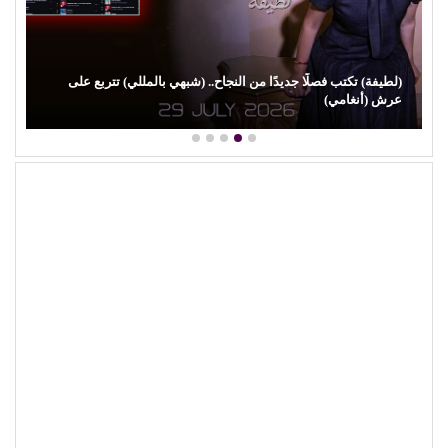
(لطيفة) تكتب فصلًا جديدًا من النجاح.. (شبهي بالمللي) تتربع على
عرش (أنغامي)