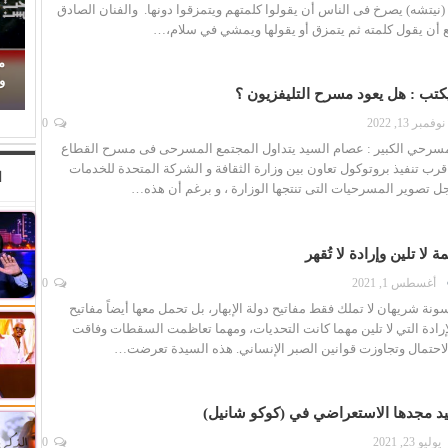
 (نيتشه) يصرخ فى الناس أن يقولوا كلمتهم ويتمزقوا دونها. والفنان الصادق
 أن يقول كلمته ثم يتمزق أو يقولها ويمشي في سلام،…
حين ماتت الحكاية.. الفن المصري يفقد قدرته على
م
صناعة الهوية الوطنية (1)
وا
كتب : هل يعود مسرح التليفزيون ؟
نوفمبر 13, 2022
0
مسرحي الكبير : عصام السيد يتداول المجتمع المسرحى فى مسرح القطاع
 قرب تنفيذ بروتوكول تعاون بين وزارة الثقافة و الشركة المتحدة للخدمات
ا
أجل تصوير المسرحيات التى تنتجها الوزارة ، و برغم أن هذه…
 لا تلين وإرادة لا تُقهر
أغسطس 1, 2021
0
نة شريهان لا تملك فقط مفاتيح دولة الإبهار، بل تحمل معها أيضاً مفاتيح
إرادة التي لا تلين مهما كانت التحديات، ومهما تعاظمت السقطات وفاقت
الاحتمال وتجاوزت قوانين الصبر الإنساني. هذه السيدة تعرضت…
د مجدها الاستعراضي في (كوكو شانيل)
يوليو 23, 2021
0