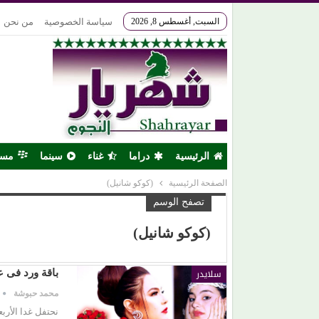
السبت, أغسطس 8, 2026
سياسة الخصوصية
من نحن
الرئيسية
دراما
غناء
سينما
مس
الصفحة الرئيسية
(كوكو شانيل)
تصفح الوسم
(كوكو شانيل)
سلايدر
باقة ورد فى ع
محمد حبوشة
نحتفل غدا الأربع