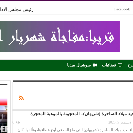
Facebook
رئيس مجلس الادار
رح
فضائيات
سوشيال ميديا
يد ميلاد الساحرة (شريهان).. المعجونة بالموهبة المعجزة
ديسمبر 5, 2023
0
اء بعيد ميلاد الساحرة (شريهان) التى ما زالت في أوج عطاءها، وتألقها، كان