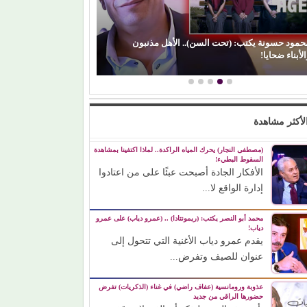
حمود حسونة يكتب: (تحت السن).. الأهل مذنبون
لأبناء ضحايا!
(الفن) والسياسة: 
لأكثر مشاهدة
(مصطفى النجار) يحرك المياه الراكدة.. لماذا اكتفينا بمشاهدة
السقوط البطيء!
الأفكار الجادة أصبحت عبئًا على من اعتادوا
إدارة الواقع لا...
محمد أبو النصر يكتب: (ريمونتادا) .. (عمرو دياب) على عمرو
دياب!
يقدم عمرو دياب الأغنية التي تتحول إلى
عنوان للصيف وتفرض...
عذوبة ورومانسية (عفاف راضي) في غناء (الذكريات) تفرض
حضورها الراقي من جديد