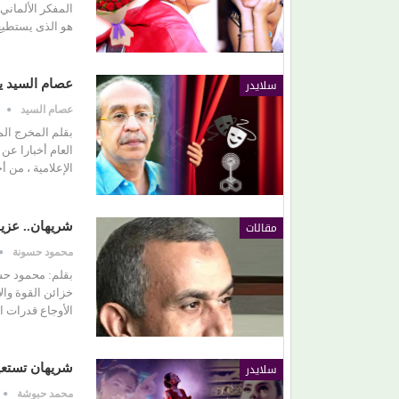
المفكر الألماني
هو الذى يستطيع
(هاني شنودة).. الغائب الذي سيقود افتتاح (مهرجان
الغردقة) بألحانه الخالدة
سلايدر
عصام السيد ي
عصام السيد
بقلم المخرج ال
العام أخبارا عن
الإعلامية ، من 
مقالات
شريهان.. عزيمة
محمود حسونة
بقلم: محمود حسو
خزائن القوة وال
الأوجاع قدرات 
سلايدر
شريهان تستعي
محمد حبوشة