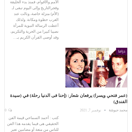
الأمم والأقوام، فمنذ بدء الخليقة
وفجرالتاريخ وإلى اليوم تبقى لـ
(الأم) منزلة خاصة، ونالت عند
العرب حظوة ومكانة. ولذلك
أعطت الرسالة النبوية للمرأة
نصيبا كبيرا من الحرية والتكريم،
وقد أوصى القرآن الكريم بـ…
دراما
(عمر فتحي ويسرا) يرفعان شعار: (إحنا فى الدنيا رحلة) في (سيدة
الفندق)
محمد حبوشة
نوفمبر 7, 2021
0
كتب : أحمد السماحي قيمة الفن
الحقيقي هى فيما يقدمه هذا الفن
للناس من متعة أو مضامين تعبر