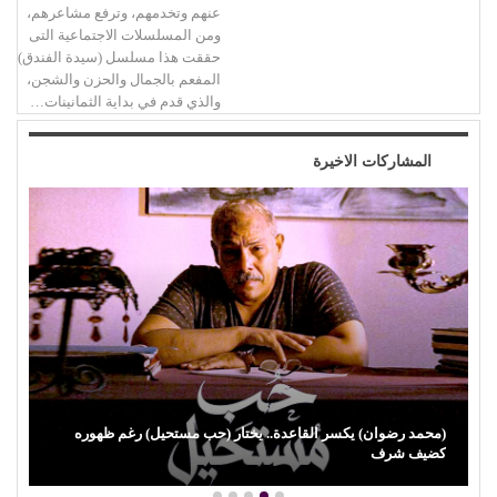
عنهم وتخدمهم، وترفع مشاعرهم،
ومن المسلسلات الاجتماعية التى
حققت هذا مسلسل (سيدة الفندق)
المفعم بالجمال والحزن والشجن،
والذي قدم في بداية الثمانينات…
المشاركات الاخيرة
(محمد رضوان) يكسر القاعدة.. يختار (حب مستحيل) رغم ظهوره
كضيف شرف