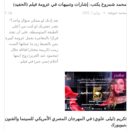
محمد شمروخ يكتب: إشارات وتنبيهات في عزومة فيلم (الحفيد)
محمد حبوشة
يوليو 5, 2026
0
بعد إذنك لو ممكن سؤال واحد؟!
تقدر حضرتك لو كنت من أعلى
الطبقة المتوسطة، على أن تتخذ
قرارًا بالمغامرة بعمل عزومة كبيرة
بس بالضبط زى ما عملتها الست
زينب (كريمة مختار) لعائلة جلال
(محمود عبد العزيز) زوج ابنتها
أحلام (منى جبر) في فيلم…
سلايدر
تكريم (ليلى علوي) في المهرجان المصري الأمريكي للسينما والفنون
بنيويورك