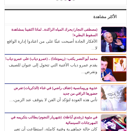
الأكثر مشاهدة
(مصطفى النجار) يحرك المياه الراكدة.. لماذا اكتفينا بمشاهدة
السقوط البطيء!
الأفكار الجادة أصبحت عبئًا على من اعتادوا إدارة الواقع
لا...
محمد أبو النصر يكتب: (ريمونتادا) .. (عمرو دياب) على عمرو دياب!
يقدم عمرو دياب الأغنية التي تتحول إلى عنوان للصيف
وتفرض...
عذوبة ورومانسية (عفاف راضي) في غناء (الذكريات) تفرض
حضورها الراقي من جديد
تأتي هذه العودة لتؤكد أن الفن لا يتوقف عند الزمن،...
في مئوية (رشدي أباظة)، (شهريار النجوم) يطالب بتكريمه في
المهرجانات السينمائية
كان حالة جماهيرية وفنية كاملة، استطاعت أن تعبر