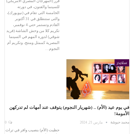
قرر (المهرجان المصري الأمريكي)
للسينما والفنون، في دورته
الخامسة التى تقام في (نيويورك)،
والتى ستنطلق في 31 أكتوبر
القادم وتستمر حتي 4 نوفمبر،
تكريم كلا من وحش الشاشة (فريد
شوقي) لدوره المهم في السينما
المصرية كممثل ومنتج، وتكريم أم
النجوم…
سلايدر
في يوم عيد (الأم) .. (شهريار النجوم) يتوقف عند أمهات لم تدركهن
الأمومة!
محمد حبوشة
مارس 21, 2024
0
حظيت (الأم) بنصيب وافر في تراث