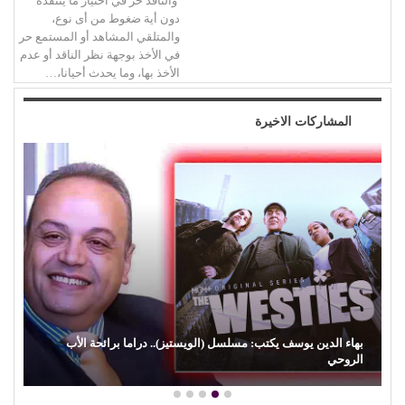
والناقد حر في اختيار ما ينتقده
دون أية ضغوط من أى نوع،
والمتلقي المشاهد أو المستمع حر
في الأخذ بوجهة نظر الناقد أو عدم
الأخذ بها، وما يحدث أحيانا،…
المشاركات الاخيرة
بهاء الدين يوسف يكتب: مسلسل (الويستيز).. دراما برائحة الأب
الروحي