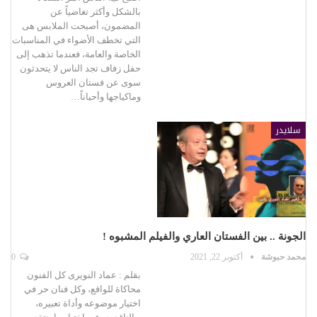
بالشكل وأكثر تغاضياً عن
المضمون، أصبحت الملابس هى
التي تخطف الأضواء في المناسبات
الخاصة والعامة، فعندما تذهب إلى
حفل زفاف تجد الناس لا يتحدثون
سوى عن فستان العروس
وماكياجها وأحياناً…
سلايدر
الجونة .. بين الفستان العاري والفيلم المشبوه !
محمد حبوشة
أكتوبر 22, 2021
0
بقلم : عماد النويرى كل الفنون
محاكاة للواقع، وكل فنان حر في
اختيار موضوعه وأداة تعبيره،