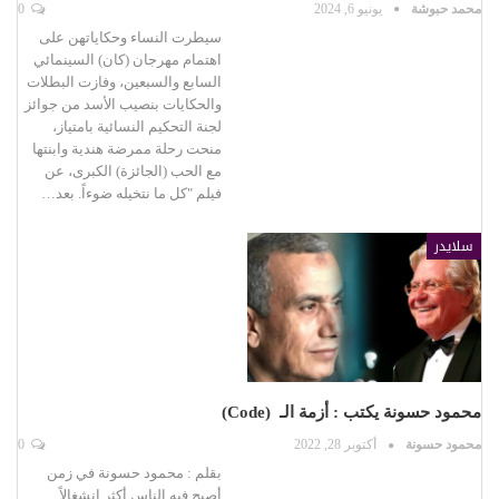
محمد حبوشة
يونيو 6, 2024
0
سيطرت النساء وحكاياتهن على
اهتمام مهرجان (كان) السينمائي
السابع والسبعين، وفازت البطلات
والحكايات بنصيب الأسد من جوائز
لجنة التحكيم النسائية بامتياز،
منحت رحلة ممرضة هندية وابنتها
مع الحب (الجائزة) الكبرى، عن
فيلم "كل ما نتخيله ضوءاً. بعد…
سلايدر
محمود حسونة يكتب : أزمة الـ (Code)
محمود حسونة
أكتوبر 28, 2022
0
بقلم : محمود حسونة في زمن
أصبح فيه الناس أكثر انشغالاً