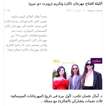
الليلة افتتاح مهرجان (كان) وتكريم (روبرت دي نيرو)
محمد حبوشة
مايو 13, 2025
0
تتجه أنظار العالم اليوم خاصة
محبي الفن السابع إلى مدينة (كان)
الفرنسية، خاصة إلى مهرجان (كان
السينمائي الدولي)، حيث يتم
ستُفتتح فعاليات الدورة 78 من
مهرجان كان السينمائي الدولي
والتي تستمر حتى 24 مايو الجاري.
وأختار مهرجان (كان) شعاره هذا…
سلايدر
د. آمال عثمان تكتب: لأول مرة فى تاريخ المهرجانات السينمائية:
ثلاث نجمات يتشاركن (الجائزة) مع ممثلة…