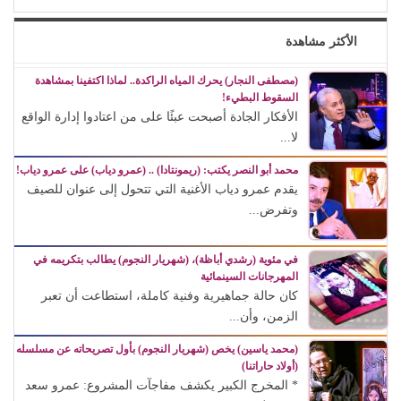
الأكثر مشاهدة
(مصطفى النجار) يحرك المياه الراكدة.. لماذا اكتفينا بمشاهدة
السقوط البطيء!
الأفكار الجادة أصبحت عبئًا على من اعتادوا إدارة الواقع
لا...
محمد أبو النصر يكتب: (ريمونتادا) .. (عمرو دياب) على عمرو دياب!
يقدم عمرو دياب الأغنية التي تتحول إلى عنوان للصيف
وتفرض...
في مئوية (رشدي أباظة)، (شهريار النجوم) يطالب بتكريمه في
المهرجانات السينمائية
كان حالة جماهيرية وفنية كاملة، استطاعت أن تعبر
الزمن، وأن...
(محمد ياسين) يخص (شهريار النجوم) بأول تصريحاته عن مسلسله
(أولاد حاراتنا)
* المخرج الكبير يكشف مفاجآت المشروع: عمرو سعد