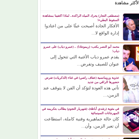
لأكثر مشاهدة
(مصطفى النجار) يحرك المياه الراكدة.. لماذا اكتفينا بمشاهدة
السقوط البطيء!
الأفكار الجادة أصبحت عبئًا على من اعتادوا
إدارة الواقع لا...
محمد أبو النصر يكتب: (ريمونتادا) .. (عمرو دياب) على عمرو
دياب!
يقدم عمرو دياب الأغنية التي تتحول إلى
عنوان للصيف وتفرض...
عذوبة ورومانسية (عفاف راضي) في غناء (الذكريات) تفرض
حضورها الراقي من جديد
تأتي هذه العودة لتؤكد أن الفن لا يتوقف عند
الزمن،...
في مئوية (رشدي أباظة)، (شهريار النجوم) يطالب بتكريمه في
المهرجانات السينمائية
كان حالة جماهيرية وفنية كاملة، استطاعت
أن تعبر الزمن، وأن...