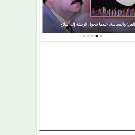
(بعد الليل).. هل 
الفن) والسياسة: عندما تتحول الريشة إلى سلاح
مشواره الفني؟