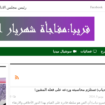
Facebook
رئيس مجلس الادار
رح
فضائيات
سوشيال ميديا
ياب) تستلزم محاسبته وردعه على فعله المشين!
يونيو 9, 2024
0
رو دياب) أن الفن هو سلطة قادرة على القيام بهذا الدور الأخلاقي والارتقاء