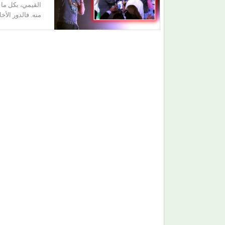
القيمي، بكل ما 
منه. فالدور الأ
(سحر رامي).. امرأة اختارت الكرامة على مطاردة
الأضواء