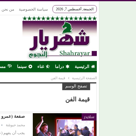
الجمعة, أغسطس 7, 2026
سياسة الخصوصية
من نحن
الرئيسية
دراما
غناء
سينما
مس
الصفحة الرئيسية
قيمة الفن
تصفح الوسم
قيمة الفن
سلايدر
صفعة (عمرو د
محمد حبوشة
يجب أن يفهم (عم