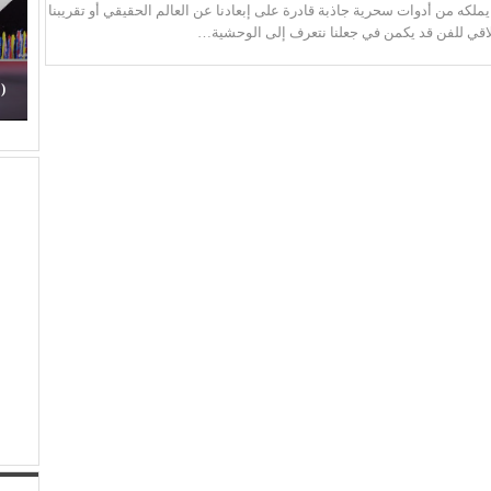
يملكه من أدوات سحرية جاذبة قادرة على إبعادنا عن العالم الحقيقي أو تقريبنا
خلاقي للفن قد يكمن في جعلنا نتعرف إلى الوحشية…
محمود حسونة يكتب: (تحت السن).. الأهل مذنبون
والأبناء ضحايا!
(