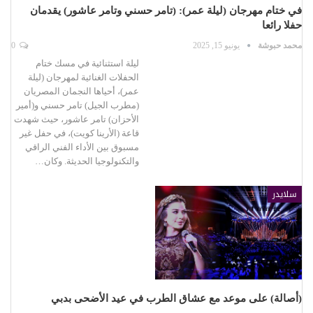
في ختام مهرجان (ليلة عمر): (تامر حسني وتامر عاشور) يقدمان
حفلا رائعا
محمد حبوشة
يونيو 15, 2025
0
ليلة استثنائية في مسك ختام
الحفلات الغنائية لمهرجان (ليلة
عمر)، أحياها النجمان المصريان
(مطرب الجيل) تامر حسني و(أمير
الأحزان) تامر عاشور، حيث شهدت
قاعة (الأرينا كويت)، في حفل غير
مسبوق بين الأداء الفني الراقي
والتكنولوجيا الحديثة. وكان…
سلايدر
(أصالة) على موعد مع عشاق الطرب في عيد الأضحى بدبي