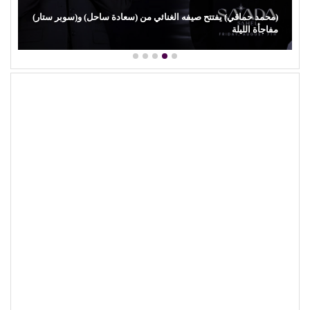
(محمد حماقي) يفتتح صيفه الغنائي من (سعادة ساحل) و(سوبر ستار)
مفاجأة الليلة