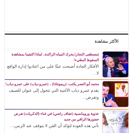
الأكثر مشاهدة
(مصطفى النجار) يحرك المياه الراكدة.. لماذا اكتفينا بمشاهدة
السقوط البطيء!
الأفكار الجادة أصبحت عبئًا على من اعتادوا إدارة الواقع
لا...
محمد أبو النصر يكتب: (ريمونتادا) .. (عمرو دياب) على عمرو دياب!
يقدم عمرو دياب الأغنية التي تتحول إلى عنوان للصيف
وتفرض...
عذوبة ورومانسية (عفاف راضي) في غناء (الذكريات) تفرض
حضورها الراقي من جديد
تأتي هذه العودة لتؤكد أن الفن لا يتوقف عند الزمن،...