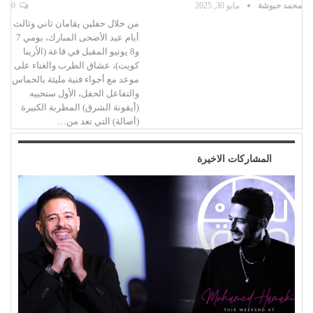
محمد حبوشة
مايو 30, 2025
0
من خلال حفلين يقامان ثاني وثالث
أيام عيد الأضحى المبارك، يومي 7
و8 يونيو المقبل في قاعة (الأرينا
كويت)، عشاق الطرب والغناء على
موعد مع أجواء فنية مليئة بالحماس
والتفاعل الحفل، الأول ستحييه
(أيقونة الشرق) المطربة الكبيرة
(أصالة) التي تعد من…
المشاركات الاخيرة