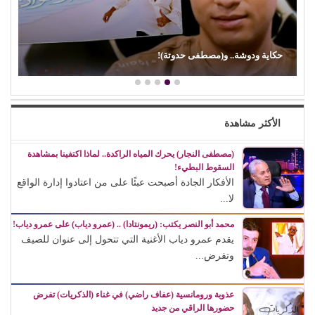
حكاية ودوشة.. و(مصطفى حدوتة)!
الأكثر مشاهدة
(مصطفى النجار) يحرك المياه الراكدة.. لماذا اكتفينا بمشاهدة
السقوط البطيء!
الأفكار الجادة أصبحت عبئًا على من اعتادوا إدارة الواقع
لا...
محمد أبو النصر يكتب: (ريمونتادا) .. (عمرو دياب) على عمرو دياب!
يقدم عمرو دياب الأغنية التي تتحول إلى عنوان للصيف
وتفرض...
عذوبة ورومانسية (عفاف راضي) في غناء (الذكريات) تفرض
حضورها الراقي من جديد