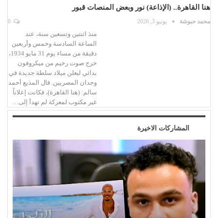
هنا القاهرة.. (الإذاعة) نور وبعض المنصات قبور
محمد حبوشة
يونيو 3, 2026
0
منذ اثنتين وتسعين سنة، عند
الساعة السادسة وخمس وأربعين
دقيقة من مساء يوم 31 مايو 1934،
خرج صوت رخيم من ميكروفون
بدائي ليعلن ميلاد سلطة جديدة في
وجدان المصريين. قال المذيع أحمد
سالم: (هنا القاهرة)، فكانت إعلاناً
غير مكتوب لمعركة لم تهدأ إلى…
المشاركات الاخيرة