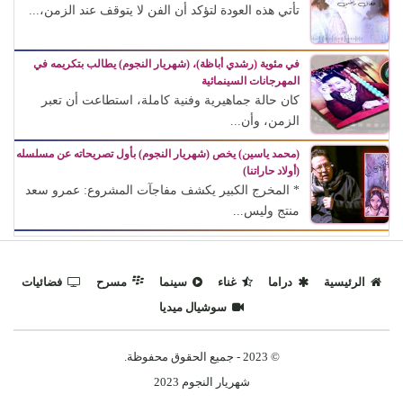
تأتي هذه العودة لتؤكد أن الفن لا يتوقف عند الزمن،...
في مئوية (رشدي أباظة)، (شهريار النجوم) يطالب بتكريمه في
المهرجانات السينمائية
كان حالة جماهيرية وفنية كاملة، استطاعت أن تعبر
الزمن، وأن...
(محمد ياسين) يخص (شهريار النجوم) بأول تصريحاته عن مسلسله
(أولاد حاراتنا)
* المخرج الكبير يكشف مفاجآت المشروع: عمرو سعد
منتج وليس...
الرئيسية
دراما
غناء
سينما
مسرح
فضائيات
سوشيال ميديا
© 2023 - جميع الحقوق محفوظة.
شهريار النجوم 2023