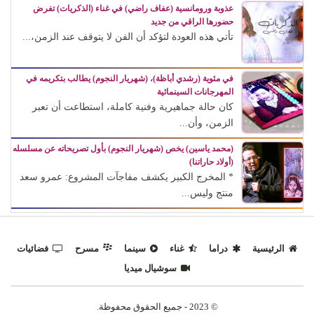
عذوبة ورومانسية (عفاف راضي) في غناء (الذكريات) تفرض
حضورها الراقي من جديد
تأتي هذه العودة لتؤكد أن الفن لا يتوقف عند الزمن،...
في مئوية (رشدي أباظة)، (شهريار النجوم) يطالب بتكريمه في
المهرجانات السينمائية
كان حالة جماهيرية وفنية كاملة، استطاعت أن تعبر
الزمن، وأن...
(محمد ياسين) يخص (شهريار النجوم) بأول تصريحاته عن مسلسله
(أولاد حاراتنا)
* المخرج الكبير يكشف مفاجآت المشروع: عمرو سعد
منتج وليس...
الرئيسية
دراما
غناء
سينما
مسرح
فضائيات
سوشيال ميديا
© 2023 - جميع الحقوق محفوظة.