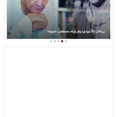
برتقان (الأبنودي) وفراولة مصطفى حدوتة!