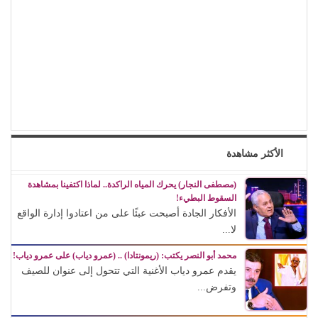
الأكثر مشاهدة
(مصطفى النجار) يحرك المياه الراكدة.. لماذا اكتفينا بمشاهدة
السقوط البطيء!
الأفكار الجادة أصبحت عبئًا على من اعتادوا إدارة الواقع
لا...
محمد أبو النصر يكتب: (ريمونتادا) .. (عمرو دياب) على عمرو دياب!
يقدم عمرو دياب الأغنية التي تتحول إلى عنوان للصيف
وتفرض...