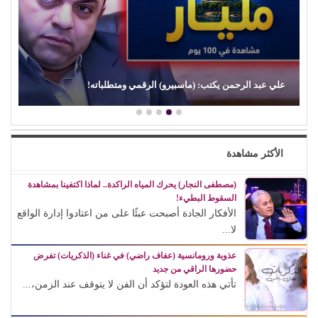
علي عبد الرحمن يكتب: (ماسبيرو) الرقمي ومتطلباته!
الأكثر مشاهدة
(مصطفى النجار) يحرك المياه الراكدة.. لماذا اكتفينا بمشاهدة
السقوط البطيء!
الأفكار الجادة أصبحت عبئًا على من اعتادوا إدارة الواقع
لا...
عذوبة ورومانسية (عفاف راضي) في غناء (الذكريات) تفرض
حضورها الراقي من جديد
تأتي هذه العودة لتؤكد أن الفن لا يتوقف عند الزمن،...