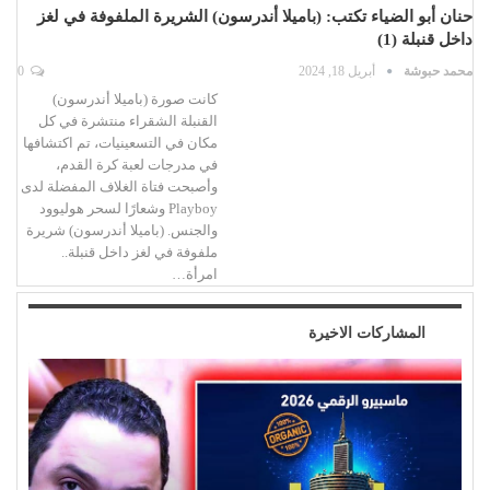
حنان أبو الضياء تكتب: (باميلا أندرسون) الشريرة الملفوفة في لغز
داخل قنبلة (1)
محمد حبوشة
أبريل 18, 2024
0
كانت صورة (باميلا أندرسون)
القنبلة الشقراء منتشرة في كل
مكان في التسعينيات، تم اكتشافها
في مدرجات لعبة كرة القدم،
وأصبحت فتاة الغلاف المفضلة لدى
Playboy وشعارًا لسحر هوليوود
والجنس. (باميلا أندرسون) شريرة
ملفوفة في لغز داخل قنبلة..
امرأة…
المشاركات الاخيرة