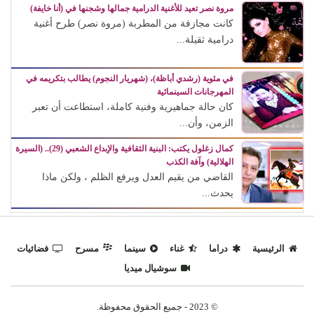
مروة نصر تعيد للأغنية الدرامية جمالها وشجنها في (أنا خايفة)
كانت مجازفة من المطربة (مروة نصر) طرح أغنية
درامية ثقيلة...
في مئوية (رشدي أباظة)، (شهريار النجوم) يطالب بتكريمه في
المهرجانات السينمائية
كان حالة جماهيرية وفنية كاملة، استطاعت أن تعبر
الزمن، وأن...
كمال زغلول يكتب: البنية الثقافية والإبداع الشعبي (29).. (السيرة
الهلالية) وآفة الكذب
القاضي من يقيم العدل ويرفع الظلم ، ولكن ماذا
يحدث...
الرئيسية
دراما
غناء
سينما
مسرح
فضائيات
سوشيال ميديا
© 2023 - جميع الحقوق محفوظة.