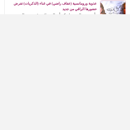
عذوبة ورومانسية (عفاف راضي) في غناء (الذكريات) تفرض
حضورها الراقي من جديد
تأتي هذه العودة لتؤكد أن الفن لا يتوقف عند الزمن،...
في مئوية (رشدي أباظة)، (شهريار النجوم) يطالب بتكريمه في
المهرجانات السينمائية
كان حالة جماهيرية وفنية كاملة، استطاعت أن تعبر
الزمن، وأن...
(محمد ياسين) يخص (شهريار النجوم) بأول تصريحاته عن مسلسله
(أولاد حاراتنا)
* المخرج الكبير يكشف مفاجآت المشروع: عمرو سعد
منتج وليس...
الرئيسية
دراما
غناء
سينما
مسرح
فضائيات
سوشيال ميديا
© 2023 - جميع الحقوق محفوظة.