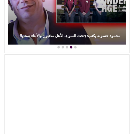
محمود حسونة يكتب: (تحت السن).. الأهل مذنبون والأبناء ضحايا!