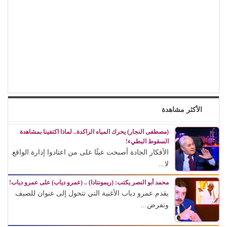
الأكثر مشاهدة
(مصطفى النجار) يحرك المياه الراكدة.. لماذا اكتفينا بمشاهدة
السقوط البطيء!
الأفكار الجادة أصبحت عبئًا على من اعتادوا إدارة الواقع
لا...
محمد أبو النصر يكتب: (ريمونتادا) .. (عمرو دياب) على عمرو دياب!
يقدم عمرو دياب الأغنية التي تتحول إلى عنوان للصيف
وتفرض...