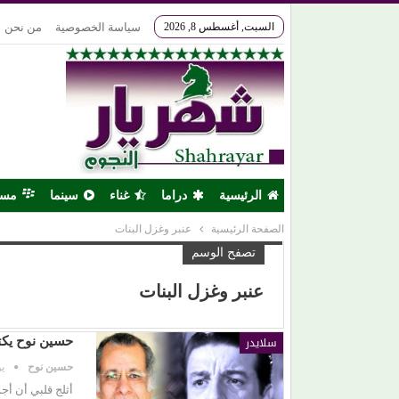
السبت, أغسطس 8, 2026
سياسة الخصوصية
من نحن
الرئيسية
دراما
غناء
سينما
مس
الصفحة الرئيسية
عنبر وغزل البنات
تصفح الوسم
عنبر وغزل البنات
سلايدر
حسين نوح يكت
حسين نوح
يول
أثلج قلبي أن أ