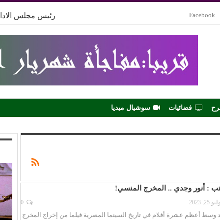
Facebook
رئيس مجلس الادار
رح
فضائيات
سوشيال ميديا
ب : أنور وجدي .. المخرج المنسي!
يو 25, 2023
0
جد وسط أعظم عشرة أفلام في تاريخ السينما المصرية فيلما من إخراج المخرج