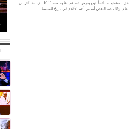
المنسي أنور وجدي، استمتع به دائماً حين يعرض فقد تم انتاجه سنة 1949، أي منذ أكثر من
م، وقال عنه البعض أنه من أهم الأفلام في تاريخ السينما…
صراع صناع (الدراما العربية).. كيف رسخت (الصبّاح)
(
حضورها بين أبرز صناع الدراما…
ر
ا