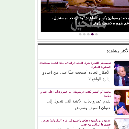
محمد رضوان) يكسر القاعدة.. يختار (حب مستحيل)
(باميلا نون) تنجو 
غم ظهوره كضيف شرف
ورسالة مؤثرة لوال
لأكثر مشاهدة
(مصطفى النجار) يحرك المياه الراكدة.. لماذا اكتفينا بمشاهدة
السقوط البطيء!
الأفكار الجادة أصبحت عبئًا على من اعتادوا
إدارة الواقع لا...
محمد أبو النصر يكتب: (ريمونتادا) .. (عمرو دياب) على عمرو
دياب!
يقدم عمرو دياب الأغنية التي تتحول إلى
عنوان للصيف وتفرض...
عذوبة ورومانسية (عفاف راضي) في غناء (الذكريات) تفرض
حضورها الراقي من جديد