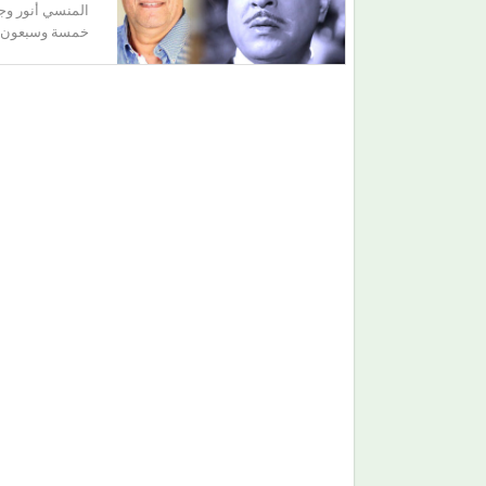
خمسة وسبعون عا
حين ماتت الحكاية.. الفن المصري يفقد قدرته على
صناعة الهوية الوطنية (1)