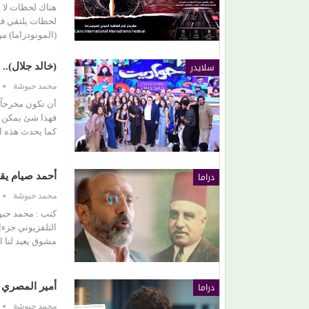
هناك لحظات لا ت
لحظات يلتقي فيه
(المونودراما) 
من (حمانا) إلى القلوب.. (بلقيس) تغني للأمهات في (
ليمون)
سلايدر
(خالد جلال).
محمد حبوشة
أن تكون مخرجاً 
فهذا شئ يمكن أن
كما يحدث هذه ا
دراما
أحمد صيام يق
محمد حبوشة
كتب : محمد حبوش
التلفزيوني جزءا
مشوق يعيد لنا ا
دراما
أمير المصري ي
محمد حبوشة