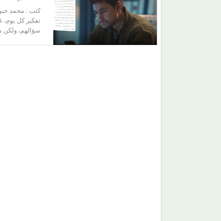
كتب : محمد حبوش
تفكير كل يوم، غر
سؤالهم، ولكن مع