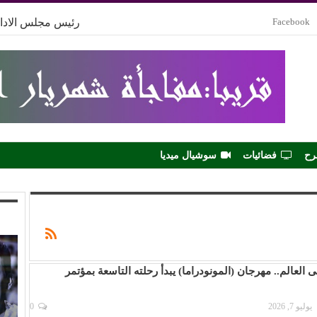
Facebook
رئيس مجلس الادار
رح
فضائيات
سوشيال ميديا
 العالم.. مهرجان (المونودراما) يبدأ رحلته التاسعة بمؤتمر
يوليو 7, 2026
0