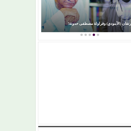
رتقان (الأبنودي) وفراولة مصطفى حدوتة!
محمود عطية يكتب: