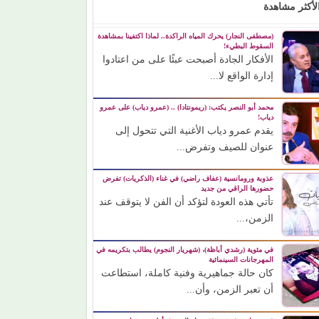
لأكثر مشاهدة
(مصطفى النجار) يحرك المياه الراكدة.. لماذا اكتفينا بمشاهدة
السقوط البطيء!
الأفكار الجادة أصبحت عبئًا على من اعتادوا
إدارة الواقع لا...
محمد أبو النصر يكتب: (ريمونتادا) .. (عمرو دياب) على عمرو
دياب!
يقدم عمرو دياب الأغنية التي تتحول إلى
عنوان للصيف وتفرض...
عذوبة ورومانسية (عفاف راضي) في غناء (الذكريات) تفرض
حضورها الراقي من جديد
تأتي هذه العودة لتؤكد أن الفن لا يتوقف عند
الزمن،...
في مئوية (رشدي أباظة)، (شهريار النجوم) يطالب بتكريمه في
المهرجانات السينمائية
كان حالة جماهيرية وفنية كاملة، استطاعت
أن تعبر الزمن، وأن...