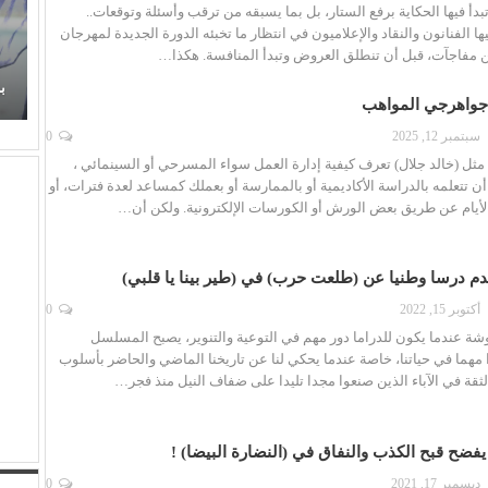
بدأ فيها الحكاية برفع الستار، بل بما يسبقه من ترقب وأسئلة وتوقعات..
ا الفنانون والنقاد والإعلاميون في انتظار ما تخبئه الدورة الجديدة لمهرجان
من مفاجآت، قبل أن تنطلق العروض وتبدأ المنافسة. هكذا…
زهر
عذوبة ورومانسية (عفاف راضي) في غناء (الذكريات)
تفرض حضورها الراقي من جديد
ب
. جواهرجي المواهب
سبتمبر 12, 2025
0
مثل (خالد جلال) تعرف كيفية إدارة العمل سواء المسرحي أو السينمائي ،
 تتعلمه بالدراسة الأكاديمية أو بالممارسة أو بعملك كمساعد لعدة فترات، أو
لأيام عن طريق بعض الورش أو الكورسات الإلكترونية. ولكن أن…
دم درسا وطنيا عن (طلعت حرب) في (طير بينا يا قلبي)
أكتوبر 15, 2022
0
ة عندما يكون للدراما دور مهم في التوعية والتنوير، يصبح المسلسل
 مهما في حياتنا، خاصة عندما يحكي لنا عن تاريخنا الماضي والحاضر بأسلوب
لثقة في الآباء الذين صنعوا مجدا تليدا على ضفاف النيل منذ فجر…
فضح قبح الكذب والنفاق في (النضارة البيضا) !
ديسمبر 17, 2021
0