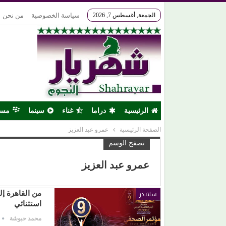
الجمعة, أغسطس 7, 2026
سياسة الخصوصية
من نحن
الرئيسية
دراما
غناء
سينما
مس
الصفحة الرئيسية
عمرو عبد العزيز
تصفح الوسم
عمرو عبد العزيز
سلايدر
من القاهرة إلى
استثنائي
محمد حبوشة