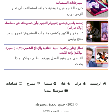
المهرجانات السينمائية
كان حالة جماهيرية وفنية كاملة، استطاعت أن تعبر
الزمن، وأن...
(محمد ياسين) يخص (شهريار النجوم) بأول تصريحاته عن مسلسله
(أولاد حاراتنا)
* المخرج الكبير يكشف مفاجآت المشروع: عمرو سعد
منتج وليس...
كمال زغلول يكتب: البنية الثقافية والإبداع الشعبي (29).. (السيرة
الهلالية) وآفة الكذب
القاضي من يقيم العدل ويرفع الظلم ، ولكن ماذا
يحدث...
الرئيسية
دراما
غناء
سينما
مسرح
فضائيات
سوشيال ميديا
© 2023 - جميع الحقوق محفوظة.
شهريار النجوم 2023