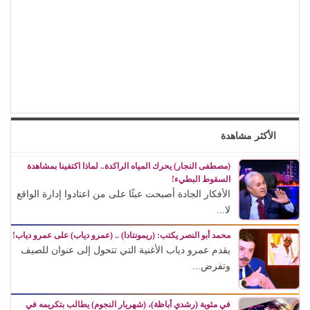
الأكثر مشاهدة
(مصطفى النجار) يحرك المياه الراكدة.. لماذا اكتفينا بمشاهدة
السقوط البطيء!
الأفكار الجادة أصبحت عبئًا على من اعتادوا إدارة الواقع
لا...
محمد أبو النصر يكتب: (ريمونتادا) .. (عمرو دياب) على عمرو دياب!
يقدم عمرو دياب الأغنية التي تتحول إلى عنوان للصيف
وتفرض...
في مئوية (رشدي أباظة)، (شهريار النجوم) يطالب بتكريمه في