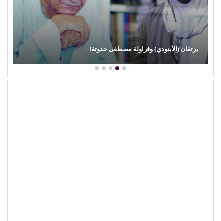
برتقان (الأبنودي) وفراولة مصطفى حدوتة!