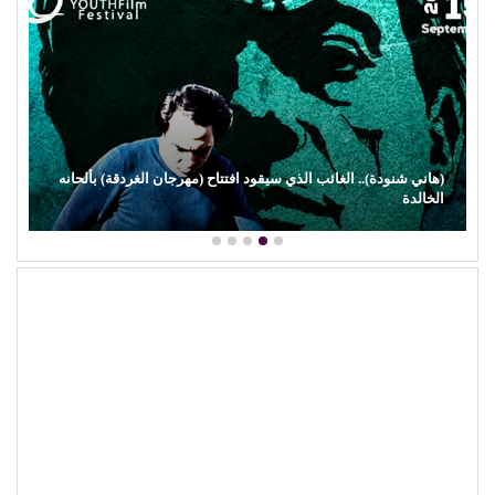
(هاني شنودة).. الغائب الذي سيقود افتتاح (مهرجان الغردقة) بألحانه
الخالدة