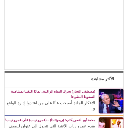
الأكثر مشاهدة
(مصطفى النجار) يحرك المياه الراكدة.. لماذا اكتفينا بمشاهدة
السقوط البطيء!
الأفكار الجادة أصبحت عبئًا على من اعتادوا إدارة الواقع
لا...
محمد أبو النصر يكتب: (ريمونتادا) .. (عمرو دياب) على عمرو دياب!
يقدم عمرو دياب الأغنية التي تتحول إلى عنوان للصيف