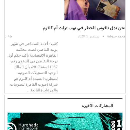
نحن ندق ناقوس الخطر في نهب تراث أم كلثوم
محمد حبوشة
سبتمبر 9, 2020
0
كتب : أحمد السماحي في شهر
يونيه الماضي قضت محكمة
القاهرة الاقتصادية تأكيد حكم أول
درجة التقاضي في الدعوى رقم
1957 لسنة 2017، بأن المالك
الوحيد للتسجيلات الصوتية
للمطربة السيدة أم كلثوم هو
شركة (صوت القاهرة للصوتيات
والمرئيات) التابعة…
المشاركات الاخيرة