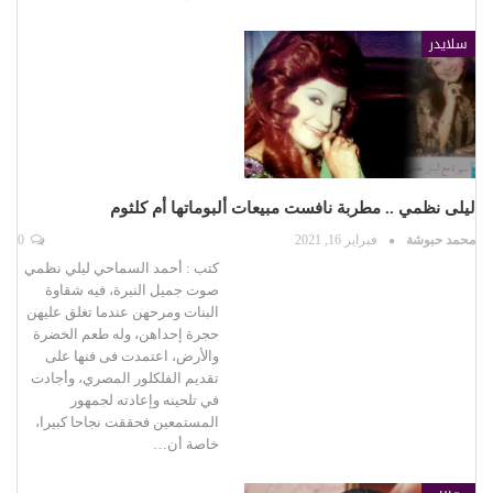
سلايدر
ليلى نظمي .. مطربة نافست مبيعات ألبوماتها أم كلثوم
محمد حبوشة
فبراير 16, 2021
0
كتب : أحمد السماحي ليلي نظمي
صوت جميل النبرة، فيه شقاوة
البنات ومرحهن عندما تغلق عليهن
حجرة إحداهن، وله طعم الخضرة
والأرض، اعتمدت فى فنها على
تقديم الفلكلور المصري، وأجادت
في تلحينه وإعادته لجمهور
المستمعين فحققت نجاحا كبيرا،
خاصة أن…