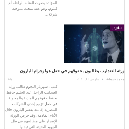
المؤادة بصوت الفنانة الراحلة أم
كلثوم، وهو عقد منحت بموجبه
شركة…
سلايدر
ورثة العندليب يطالبون بحقوقهم في حفل هولوجرام البارون
محمد حبوشة
مارس 11, 2021
0
كتب : شهريار النجوم طالب ورثة
العندليب الراحل عبد الحليم حافظ
بحفظ حقوقهم المادية والمعنوية
في حفل تزمع إحدى الشركات
المصرية إقامته بقصر البارون خلال
الأيام القادمة، وقد حرص الورثة
الإصرار على مطالبتهم في ظل
الجهود الحثيثة التي تبذلها…