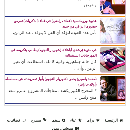
وتفرض...
عذوبة ورومانسية (عفاف راضي) في غناء (الذكريات) تفرض
حضورها الراقي من جديد
تأتي هذه العودة لتؤكد أن الفن لا يتوقف عند الزمن،...
في مئوية (رشدي أباظة)، (شهريار النجوم) يطالب بتكريمه في
المهرجانات السينمائية
كان حالة جماهيرية وفنية كاملة، استطاعت أن تعبر
الزمن، وأن...
(محمد ياسين) يخص (شهريار النجوم) بأول تصريحاته عن مسلسله
(أولاد حاراتنا)
* المخرج الكبير يكشف مفاجآت المشروع: عمرو سعد
منتج وليس...
الرئيسية
دراما
غناء
سينما
مسرح
فضائيات
سوشيال ميديا