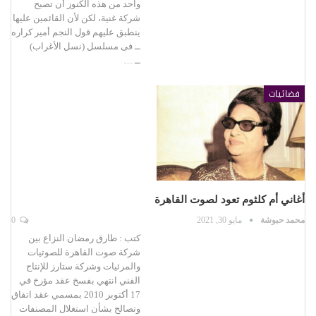
واحد من هذه الكنوز أن تصبح
شركة غنية، لكن لأن القائمين عليها
ينطبق عليهم قول النجم أمير كراره
ــ فى مسلسل (نسل الأغراب)
ــ …
فضائيات
أغاني أم كلثوم تعود لصوت القاهرة
محمد حبوشة
مايو 30, 2021
0
كتب : طارق رمضان النزاع بين
شركة صوت القاهرة للصوتيات
والمرئيات وشركة ستارز للإنتاج
الفني انتهي بفسخ عقد مؤرخ في
17 أكتوبر 2010 بمسمي عقد اتفاق
وتصالح بشأن استغلال المصنفات