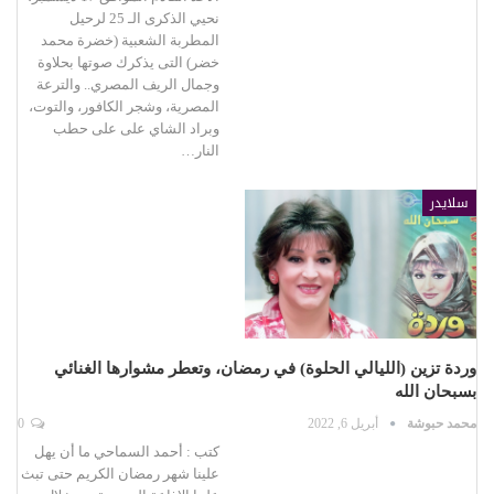
نحيي الذكرى الـ 25 لرحيل
المطربة الشعبية (خضرة محمد
خضر) التى يذكرك صوتها بحلاوة
وجمال الريف المصري.. والترعة
المصرية، وشجر الكافور، والتوت،
وبراد الشاي على على حطب
النار…
سلايدر
وردة تزين (الليالي الحلوة) في رمضان، وتعطر مشوارها الغنائي
بسبحان الله
محمد حبوشة
أبريل 6, 2022
0
كتب : أحمد السماحي ما أن يهل
علينا شهر رمضان الكريم حتى تبث