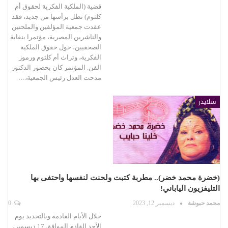
قضية (الملكية الفكرية لحقوق أم
كلثوم) تطل برأسها من جديد، فقد
عقدت جمعية المؤلفين والملحنين
والناشرين المصرية، مؤتمرا بنقابة
الصحفيين، حول حقوق الملكية
الفكرية، وتراث أم كلثوم ورموز
الفن. المؤتمر كان بحضور الدكتور
مدحت العدل رئيس الجمعية،…
سلايدر
(خضرة محمد خضر).. مطربة كتبت ولحنت لنفسها واحتفى بها
التليفزيون الياباني!
محمد حبوشة
ديسمبر 12, 2023
0
خلال الأيام القادمة وبالتحديد يوم
الأحد القادم الموافق 17 ديسمبر،