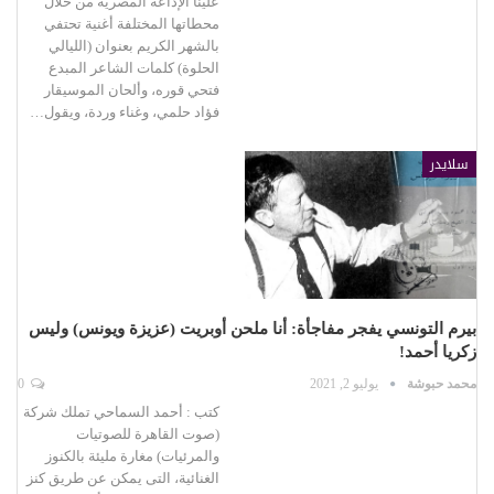
علينا الإذاعة المصرية من خلال
محطاتها المختلفة أغنية تحتفي
بالشهر الكريم بعنوان (الليالي
الحلوة) كلمات الشاعر المبدع
فتحي قوره، وألحان الموسيقار
فؤاد حلمي، وغناء وردة، ويقول…
سلايدر
بيرم التونسي يفجر مفاجأة: أنا ملحن أوبريت (عزيزة ويونس) وليس
زكريا أحمد!
محمد حبوشة
يوليو 2, 2021
0
كتب : أحمد السماحي تملك شركة
(صوت القاهرة للصوتيات
والمرئيات) مغارة مليئة بالكنوز
الغنائية، التى يمكن عن طريق كنز