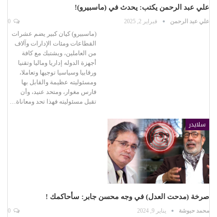
علي عبد الرحمن يكتب: يحدث في (ماسبيرو)!
علي عبد الرحمن
فبراير 2, 2025
0
(ماسبيرو) كيان كبير يضم عشرات
القطاعات ومئات الإدارات وآلاف
من العاملين، ويشتبك مع كافة
أجهزة الدوله إداريا وماليا وتقنيا
ورقابيا وسياسيا توجيها وتعاملا،
ومسئوليته عظيمة والقابل بها
فارس مغوار، ومتحد عنيد، وأن
تقبل مسئوليته فهذا تحد ومعاناة…
سلايدر
صرخة (مدحت العدل) في وجه محسن جابر: سأحاكمك !
محمد حبوشة
يناير 9, 2024
0