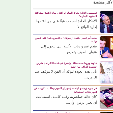
لأكثر مشاهدة
(مصطفى النجار) يحرك المياه الراكدة.. لماذا اكتفينا بمشاهدة
السقوط البطيء!
الأفكار الجادة أصبحت عبئًا على من اعتادوا
إدارة الواقع لا...
محمد أبو النصر يكتب: (ريمونتادا) .. (عمرو دياب) على عمرو
دياب!
يقدم عمرو دياب الأغنية التي تتحول إلى
عنوان للصيف وتفرض...
عذوبة ورومانسية (عفاف راضي) في غناء (الذكريات) تفرض
حضورها الراقي من جديد
تأتي هذه العودة لتؤكد أن الفن لا يتوقف عند
الزمن،...
في مئوية (رشدي أباظة)، (شهريار النجوم) يطالب بتكريمه في
المهرجانات السينمائية
كان حالة جماهيرية وفنية كاملة، استطاعت
أن تعبر الزمن، وأن...