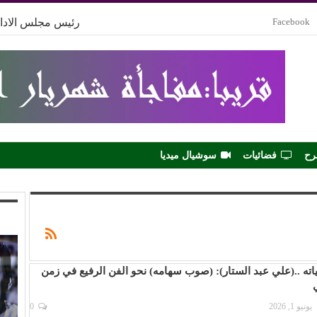
Facebook
رئيس مجلس الادار
رح
فضائيات
سوشيال ميديا
ته ..(علي عبد الستار): (صوب سهامه) نحو الفن الرفيع في زمن
ي
يونيو 1, 2026
0