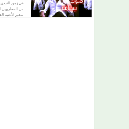
في زمن التردي ال
من المطربيين ا
سفير الأغنية ال
من (حمانا) إلى القلوب.. (بلقيس) تغني للأمهات في (
ليمون)