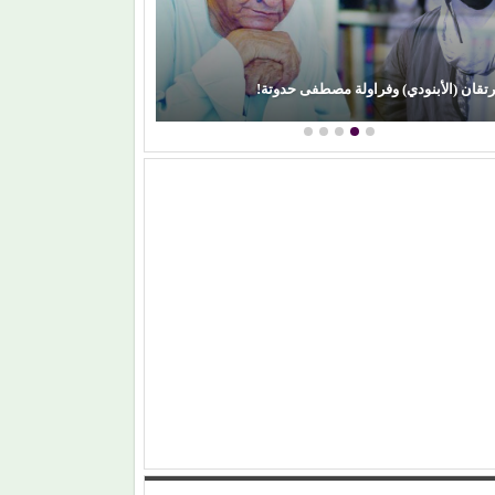
رتقان (الأبنودي) وفراولة مصطفى حدوتة!
محمود عطية يكتب: