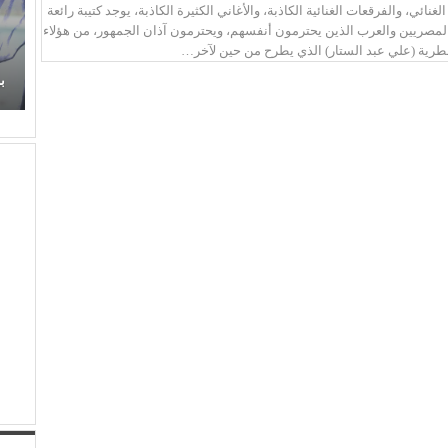
غنائي، والفرقعات الغنائية الكاذبة، والأغاني الكثيرة الكاذبة، يوجد كتيبة رائعة
لمصريين والعرب الذين يحترمون أنفسهم، ويحترمون آذان الجمهور، من هؤلاء
قطرية (علي عبد الستار) الذي يطرح من حين لآخر…
زهر
عذوبة ورومانسية (عفاف راضي) في غناء (الذكريات)
تفرض حضورها الراقي من جديد
ب