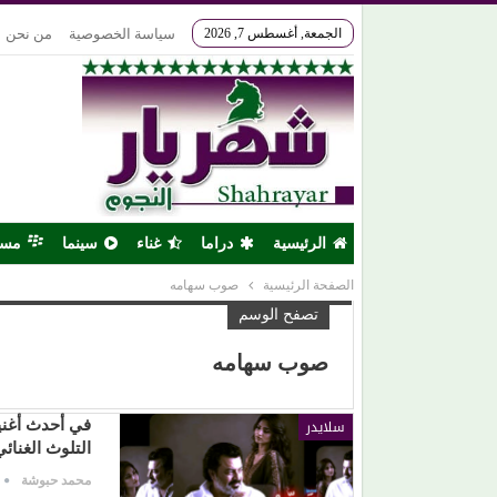
الجمعة, أغسطس 7, 2026
سياسة الخصوصية
من نحن
الرئيسية
دراما
غناء
سينما
مس
الصفحة الرئيسية
صوب سهامه
تصفح الوسم
صوب سهامه
سلايدر
في أحدث أغنيا
التلوث الغنائ
محمد حبوشة