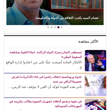
عصام السيد يكتب: الثقافة بين الدولة و(الحكومة)
الأكثر مشاهدة
(مصطفى النجار) يحرك المياه الراكدة.. لماذا اكتفينا بمشاهدة
السقوط البطيء!
الأفكار الجادة أصبحت عبئًا على من اعتادوا إدارة الواقع
لا...
عذوبة ورومانسية (عفاف راضي) في غناء (الذكريات) تفرض
حضورها الراقي من جديد
تأتي هذه العودة لتؤكد أن الفن لا يتوقف عند الزمن،...
في مئوية (رشدي أباظة)، (شهريار النجوم) يطالب بتكريمه في
المهرجانات السينمائية