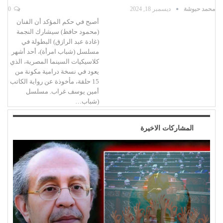
محمد حبوشة
ديسمبر 18, 2024
0
أصبح في حكم المؤكد أن الفنان
(محمود حافظ) سيشارك النجمة
(غادة عبد الرازق) البطولة في
مسلسل (شباب امرأة)، أحد أشهر
كلاسيكيات السينما المصرية، الذي
يعود في نسخة درامية مكونة من
15 حلقة، مأخوذة عن رواية الكاتب
أمين يوسف غراب. مسلسل
(شباب…
المشاركات الاخيرة