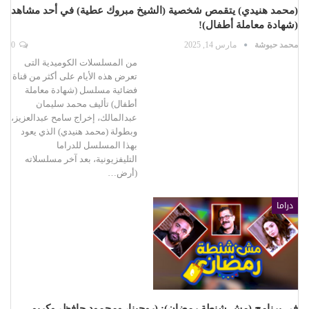
(محمد هنيدي) يتقمص شخصية (الشيخ مبروك عطية) في أحد مشاهد
(شهادة معاملة أطفال)!
محمد حبوشة
مارس 14, 2025
0
من المسلسلات الكوميدية التى
تعرض هذه الأيام على أكثر من قناة
فضائية مسلسل (شهادة معاملة
أطفال) تأليف محمد سليمان
عبدالمالك، إخراج سامح عبدالعزيز،
وبطولة (محمد هنيدي) الذي يعود
بهذا المسلسل للدراما
التليفزيونية، بعد آخر مسلسلاته
(أرض…
دراما
في برنامج (مش شنطة رمضان): (روجينا، ومحمود حافظ، وكريم