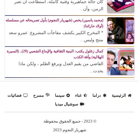
كان حالة جماهيرية وفنية كاملة، استطاعت أن تعبر
الزمن، وأن...
(محمد ياسين) يخص (شهريار النجوم) بأول تصريحاته عن مسلسله
(أولاد حاراتنا)
* المخرج الكبير يكشف مفاجآت المشروع: عمرو سعد
منتج وليس...
كمال زغلول يكتب: البنية الثقافية والإبداع الشعبي (29).. (السيرة
الهلالية) وآفة الكذب
القاضي من يقيم العدل ويرفع الظلم ، ولكن ماذا
يحدث...
الرئيسية
دراما
غناء
سينما
مسرح
فضائيات
سوشيال ميديا
© 2023 - جميع الحقوق محفوظة.
شهريار النجوم 2023