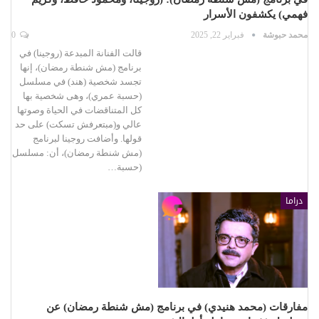
فهمي) يكشفون الأسرار
محمد حبوشة
فبراير 22, 2025
0
قالت الفنانة المبدعة (روجينا) في
برنامج (مش شنطة رمضان)، إنها
تجسد شخصية (هند) في مسلسل
(حسبة عمري)، وهى شخصية بها
كل المتناقضات في الحياة وصوتها
عالي و(مبتعرفش تسكت) على حد
قولها. وأضافت روجينا لبرنامج
(مش شنطة رمضان)، أن: مسلسل
(حسبة…
دراما
مفارقات (محمد هنيدي) في برنامج (مش شنطة رمضان) عن