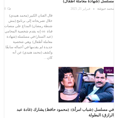
مسلسل (شهادة معاملة أطفال)
محمد حبوشة
فبراير 21, 2025
0
قال الفنان الكبير (محمد هنيدي)
خلال تصريحاته إلى برنامج (مش
شنطة رمضان) المذاع على منصات
قناة on إنه يقدم شخصية المحامي
(عبد الستار) في مسلسله (شهادة
معاملة أطفال) وهي شخصية
جديدة لم يقدمها في أعماله سابقًا.
وكشف (محمد هنيدي) عن أنه
كان…
دراما
في مسلسل (شباب امرأة): (محمود حافظ) يشارك (غادة عبد
الرازق) البطولة