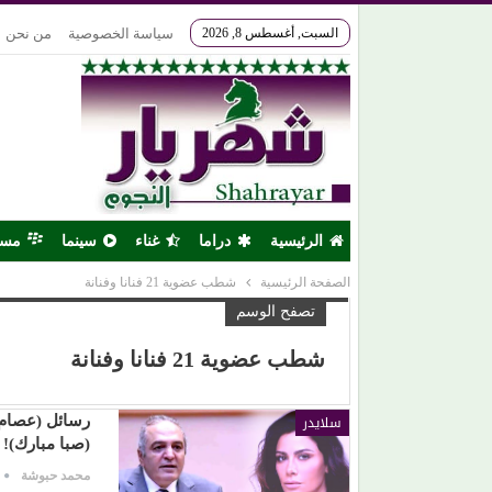
السبت, أغسطس 8, 2026
سياسة الخصوصية
من نحن
الرئيسية
دراما
غناء
سينما
مس
الصفحة الرئيسية
شطب عضوية 21 فنانا وفنانة
تصفح الوسم
شطب عضوية 21 فنانا وفنانة
سلايدر
(صبا مبارك)!
محمد حبوشة