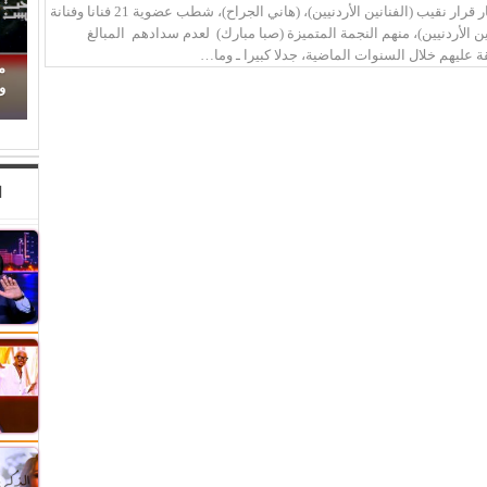
منذ أيام قليلة أثار قرار نقيب (الفنانين الأردنيين)، (هاني الجراح)، شطب عضوية 21 فنانا وفنانة
ين الأردنيين)، منهم النجمة المتميزة (صبا مبارك) لعدم سدادهم المبالغ
ة عليهم خلال السنوات الماضية، جدلا كبيرا ـ وما…
حين ماتت الحكاية.. الفن المصري يفقد قدرته على
م
صناعة الهوية الوطنية (1)
وا
ا