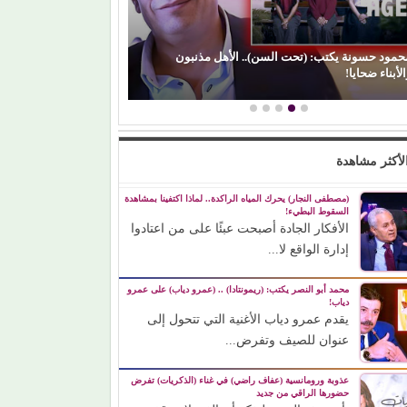
حمود حسونة يكتب: (تحت السن).. الأهل مذنبون
لأبناء ضحايا!
(الفن) والسياسة: 
لأكثر مشاهدة
(مصطفى النجار) يحرك المياه الراكدة.. لماذا اكتفينا بمشاهدة
السقوط البطيء!
الأفكار الجادة أصبحت عبئًا على من اعتادوا
إدارة الواقع لا...
محمد أبو النصر يكتب: (ريمونتادا) .. (عمرو دياب) على عمرو
دياب!
يقدم عمرو دياب الأغنية التي تتحول إلى
عنوان للصيف وتفرض...
عذوبة ورومانسية (عفاف راضي) في غناء (الذكريات) تفرض
حضورها الراقي من جديد