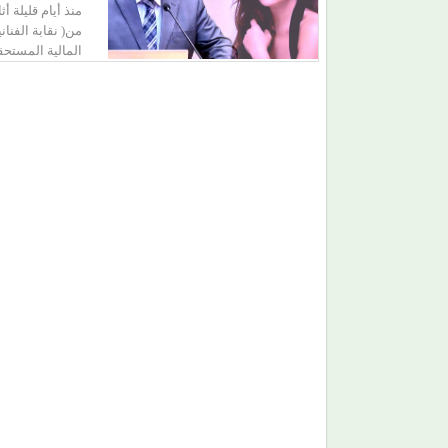
من( نقابة الفنان
المالية المستحق
(هاني شنودة).. الغائب الذي سيقود افتتاح (مهرجان
الغردقة) بألحانه الخالدة