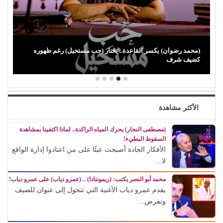
(محمد رضوان) يكسر القاعدة.. يختار (حب مستحيل) رغم ظهوره
كضيف شرف
الأكثر مشاهدة
(مصطفى النجار) يحرك المياه الراكدة.. لماذا اكتفينا بمشاهدة
السقوط البطيء!
الأفكار الجادة أصبحت عبئًا على من اعتادوا إدارة الواقع
لا...
محمد أبو النصر يكتب: (ريمونتادا) .. (عمرو دياب) على عمرو دياب!
يقدم عمرو دياب الأغنية التي تتحول إلى عنوان للصيف
وتفرض...