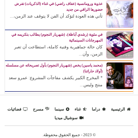
عذوبة ورومانسية (عفاف راضي) في غناء (الذكريات) تفرض
حضورها الراقي من جديد
تأتي هذه العودة لتؤكد أن الفن لا يتوقف عند الزمن،...
في مئوية (رشدي أباظة)، (شهريار النجوم) يطالب بتكريمه في
المهرجانات السينمائية
كان حالة جماهيرية وفنية كاملة، استطاعت أن تعبر
الزمن، وأن...
(محمد ياسين) يخص (شهريار النجوم) بأول تصريحاته عن مسلسله
(أولاد حاراتنا)
* المخرج الكبير يكشف مفاجآت المشروع: عمرو سعد
منتج وليس...
الرئيسية
دراما
غناء
سينما
مسرح
فضائيات
سوشيال ميديا
© 2023 - جميع الحقوق محفوظة.