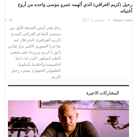
رحيل (كريم العراقي) الذي ألهمه عمرو موسى واحده من أروع
أغنياته
محمد حبوشة
سبتمبر 2, 2023
0
رحل فجر أمس الجمعة الأول من
سبتمبر الشاعر العراقي المبدع
(كريم العراقي)، الذي قال عنه
شاعرنا السوري الكبير نزار قباني
(ابق يا كريم مزروعا على شفتي
كاظم الساهر، اكتب لنا دائما
أحاسيسنا وأحلامنا بأسلوبك
الطفولي الجميل). بمجرد رحيل
(كريم…
المشاركات الاخيرة