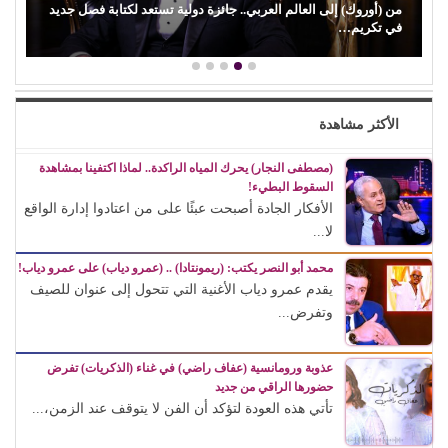
من (أوروك) إلى العالم العربي.. جائزة دولية تستعد لكتابة فصل جديد
في تكريم…
الأكثر مشاهدة
(مصطفى النجار) يحرك المياه الراكدة.. لماذا اكتفينا بمشاهدة
السقوط البطيء!
الأفكار الجادة أصبحت عبئًا على من اعتادوا إدارة الواقع
لا...
محمد أبو النصر يكتب: (ريمونتادا) .. (عمرو دياب) على عمرو دياب!
يقدم عمرو دياب الأغنية التي تتحول إلى عنوان للصيف
وتفرض...
عذوبة ورومانسية (عفاف راضي) في غناء (الذكريات) تفرض
حضورها الراقي من جديد
تأتي هذه العودة لتؤكد أن الفن لا يتوقف عند الزمن،...