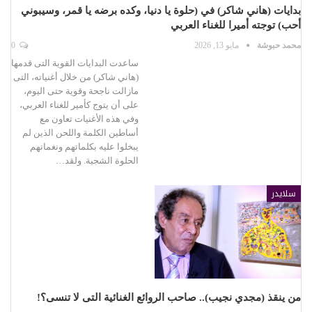
بدايات (هاني شاكر) في (حلوة يا دنيا، وكده برضه يا قمر، وسيبوني
أحب) توجته أميرا للغناء العربي
محمد حبوشة
مايو 13, 2026
0
ساعدت البدايات القوية التى قدمها
(هاني شاكر) من خلال أغنياته، التى
مازالت ناجحة وقوية حتى اليوم،
على أن يتوج كأمير للغناء العربي،
وفي هذه الأغنيات تعاون مع
أساطين الكلمة واللحن الذين لم
يبخلوا عليه بكلماتهم ونغماتهم
الحلوة الشجية. ولقد…
سلايدر
من ينقذ (مجدي نجيب).. صاحب الروائع الغنائية التى لا تنسى؟!