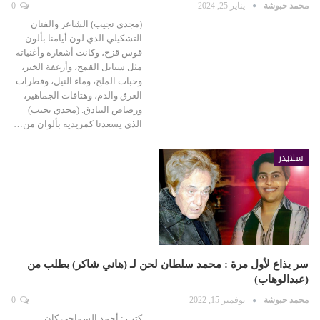
محمد حبوشة
يناير 25, 2024
0
(مجدي نجيب) الشاعر والفنان
التشكيلي الذي لون أيامنا بألون
قوس قزح، وكانت أشعاره وأغنياته
مثل سنابل القمح، وأرغفة الخبز،
وحبات الملح، وماء النيل، وقطرات
العرق والدم، وهتافات الجماهير،
ورصاص البنادق. (مجدي نجيب)
الذي يسعدنا كمريديه بألوان من…
سلايدر
سر يذاع لأول مرة : محمد سلطان لحن لـ (هاني شاكر) بطلب من
(عبدالوهاب)
محمد حبوشة
نوفمبر 15, 2022
0
كتب : أحمد السماحي كان