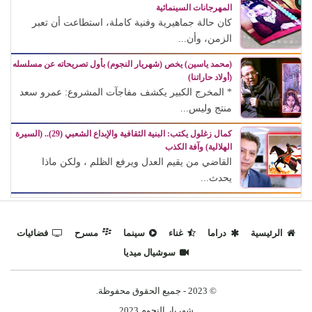
المهرجانات السينمائية
كان حالة جماهيرية وفنية كاملة، استطاعت أن تعبر
الزمن، وأن...
(محمد ياسين) يخص (شهريار النجوم) بأول تصريحاته عن مسلسله
(أولاد حاراتنا)
* المخرج الكبير يكشف مفاجآت المشروع: عمرو سعد
منتج وليس...
كمال زغلول يكتب: البنية الثقافية والإبداع الشعبي (29).. (السيرة
الهلالية) وآفة الكذب
القاضي من يقيم العدل ويرفع الظلم ، ولكن ماذا
يحدث...
الرئيسية
دراما
غناء
سينما
مسرح
فضائيات
سوشيال ميديا
© 2023 - جميع الحقوق محفوظة.
شهريار النجوم 2023