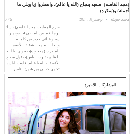
(مجد القاسم): سعيد بنجاح (الله يا عالم)، وانتظروا (يا ويلي ما
أجمله) و(سكره)
محمد حبوشة
نوفمبر 16, 2024
0
طرح المطرب (مجد القاسم) مساء
يوم الخميس الماضي 14 نوفمبر،
دويتو غنائي جديد من كلماته
وألحانه، يجمعه بشقيقه الأصغر
المطرب (محجوب)، بعنوان (يا الله
يا عالم بقلوب الناس)، يقول مطلع
الأغنية يالله يا عالم بقلوب الناس
تحمي حبيبي من عيون الناس…
المشاركات الاخيرة