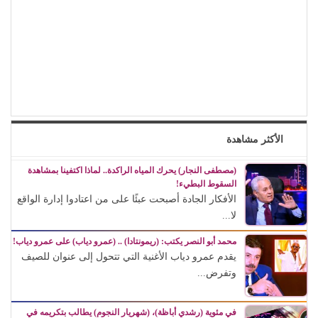
الأكثر مشاهدة
(مصطفى النجار) يحرك المياه الراكدة.. لماذا اكتفينا بمشاهدة
السقوط البطيء!
الأفكار الجادة أصبحت عبئًا على من اعتادوا إدارة الواقع
لا...
محمد أبو النصر يكتب: (ريمونتادا) .. (عمرو دياب) على عمرو دياب!
يقدم عمرو دياب الأغنية التي تتحول إلى عنوان للصيف
وتفرض...
في مئوية (رشدي أباظة)، (شهريار النجوم) يطالب بتكريمه في