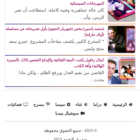
المهرجانات السينمائية
كان حالة جماهيرية وفنية كاملة، استطاعت أن تعبر
الزمن، وأن...
(محمد ياسين) يخص (شهريار النجوم) بأول تصريحاته عن مسلسله
(أولاد حاراتنا)
* المخرج الكبير يكشف مفاجآت المشروع: عمرو سعد
منتج وليس...
كمال زغلول يكتب: البنية الثقافية والإبداع الشعبي (29).. (السيرة
الهلالية) وآفة الكذب
القاضي من يقيم العدل ويرفع الظلم ، ولكن ماذا
يحدث...
الرئيسية
دراما
غناء
سينما
مسرح
فضائيات
سوشيال ميديا
© 2023 - جميع الحقوق محفوظة.
شهريار النجوم 2023