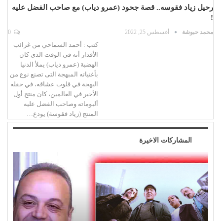
رحيل زياد فقوسه.. قصة جحود (عمرو دياب) مع صاحب الفضل عليه
!
محمد حبوشة
أغسطس 25, 2022
0
كتب : أحمد السماحي من غرائب
الأقدار أنه في الوقت الذي كان
الهضبة (عمرو دياب) يملأ الدنيا
بأغنياته المبهجة التى تصنع نوع من
البهجة في قلوب عشاقه، في حفله
الأخير في العالمين، كان منتج أول
ألبوماته وصاحب الفضل عليه
المنتج (زياد فقوسة) يودع…
المشاركات الاخيرة