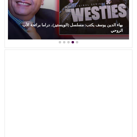
بهاء الدين يوسف يكتب: مسلسل (الويستيز).. دراما برائحة الأب
الروحي