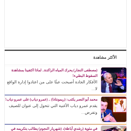
الأكثر مشاهدة
(مصطفى النجار) يحرك المياه الراكدة.. لماذا اكتفينا بمشاهدة
السقوط البطيء!
الأفكار الجادة أصبحت عبئًا على من اعتادوا إدارة الواقع
لا...
محمد أبو النصر يكتب: (ريمونتادا) .. (عمرو دياب) على عمرو دياب!
يقدم عمرو دياب الأغنية التي تتحول إلى عنوان للصيف
وتفرض...
في مئوية (رشدي أباظة)، (شهريار النجوم) يطالب بتكريمه في