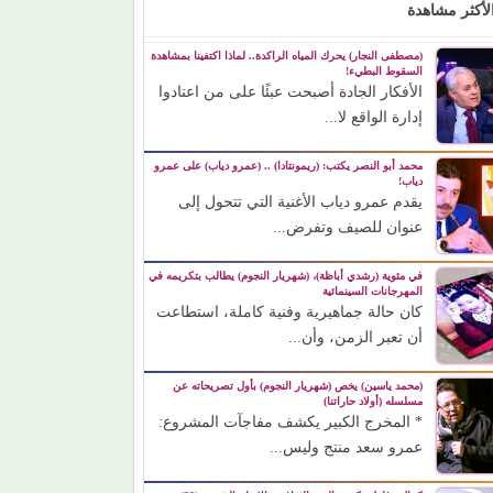
لأكثر مشاهدة
(مصطفى النجار) يحرك المياه الراكدة.. لماذا اكتفينا بمشاهدة
السقوط البطيء!
الأفكار الجادة أصبحت عبئًا على من اعتادوا
إدارة الواقع لا...
محمد أبو النصر يكتب: (ريمونتادا) .. (عمرو دياب) على عمرو
دياب!
يقدم عمرو دياب الأغنية التي تتحول إلى
عنوان للصيف وتفرض...
في مئوية (رشدي أباظة)، (شهريار النجوم) يطالب بتكريمه في
المهرجانات السينمائية
كان حالة جماهيرية وفنية كاملة، استطاعت
أن تعبر الزمن، وأن...
(محمد ياسين) يخص (شهريار النجوم) بأول تصريحاته عن
مسلسله (أولاد حاراتنا)
* المخرج الكبير يكشف مفاجآت المشروع:
عمرو سعد منتج وليس...