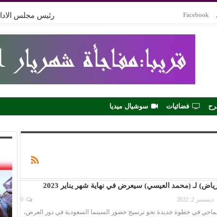
Facebook
رئيس مجلس الادار
رح
فضائيات
سوشيال ميديا
اض) لـ (محمد العيسي) سيعرض في نهاية شهر يناير 2023
ديسمبر 2, 2022
0
ماحي في خطوة جديدة نحو ترسيخ حضور السينما السعودية في دور العرض،