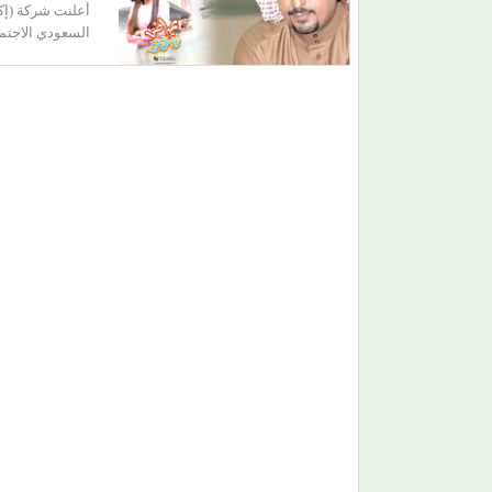
أعلنت شركة (إك
السعودي الاجتم
بعد أن أشعل مسارح 4 دول.. (أبو الليف) يعود إلى
القاهرة بأغانٍ جديدة وخطة مختلفة