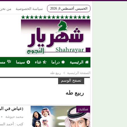
الخميس, أغسطس 6, 2026
سياسة الخصوصية
من نحن
الرئيسية
دراما
غناء
سينما
مس
الصفحة الرئيسية
ربيع طه
تصفح الوسم
ربيع طه
سلايدر
(عياض في الري
محمد حبوشة
كتب : أحمد الس