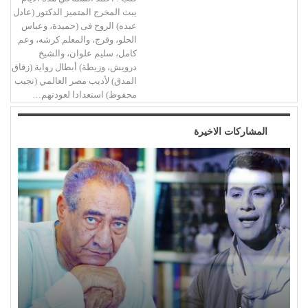
يبث المخرج المتميز الدكتور (عادل
عبده) الروح فى (حميدة، وعباس
الحلو، وفرج، والمعلم كرشه، وعم
كامل، سليم علوان، والشيخ
درويش، وزيطة) أبطال رواية (زقاق
المدق) لأديب مصر العالمي (نجيب
محفوظ) استعدادا لعودتهم…
المشاركات الاخيرة