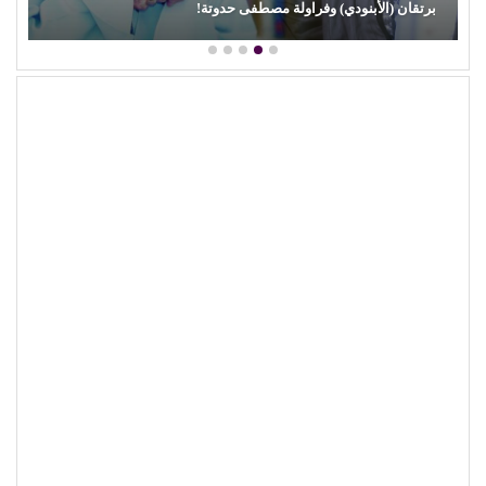
برتقان (الأبنودي) وفراولة مصطفى حدوتة!