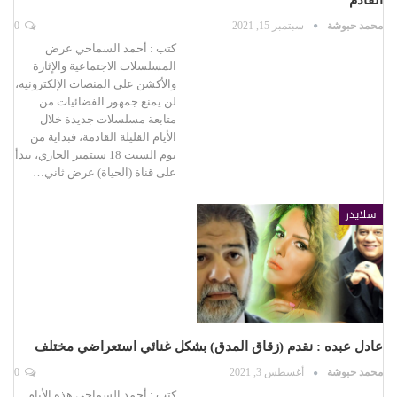
محمد حبوشة
سبتمبر 15, 2021
0
كتب : أحمد السماحي عرض
المسلسلات الاجتماعية والإثارة
والأكشن على المنصات الإلكترونية،
لن يمنع جمهور الفضائيات من
متابعة مسلسلات جديدة خلال
الأيام القليلة القادمة، فبداية من
يوم السبت 18 سبتمبر الجاري، يبدأ
على قناة (الحياة) عرض ثاني…
سلايدر
عادل عبده : نقدم (زقاق المدق) بشكل غنائي استعراضي مختلف
محمد حبوشة
أغسطس 3, 2021
0
كتب : أحمد السماحي هذه الأيام