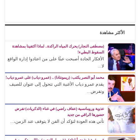
الأكثر مشاهدة
(مصطفى النجار) يحرك المياه الراكدة.. لماذا اكتفينا بمشاهدة
السقوط البطيء!
الأفكار الجادة أصبحت عبئًا على من اعتادوا إدارة الواقع
لا...
محمد أبو النصر يكتب: (ريمونتادا) .. (عمرو دياب) على عمرو دياب!
يقدم عمرو دياب الأغنية التي تتحول إلى عنوان للصيف
وتفرض...
عذوبة ورومانسية (عفاف راضي) في غناء (الذكريات) تفرض
حضورها الراقي من جديد
تأتي هذه العودة لتؤكد أن الفن لا يتوقف عند الزمن،...
في مئوية (رشدي أباظة)، (شهريار النجوم) يطالب بتكريمه في