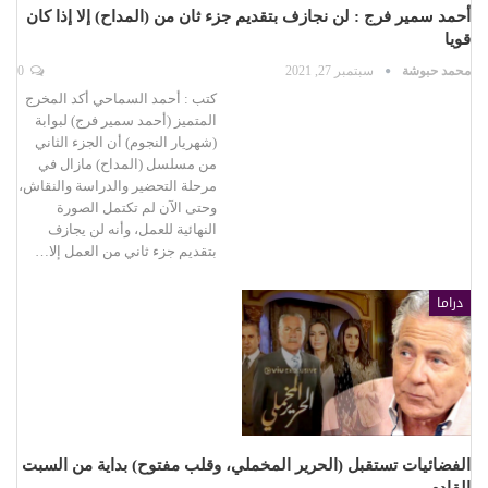
أحمد سمير فرج : لن نجازف بتقديم جزء ثان من (المداح) إلا إذا كان
قويا
محمد حبوشة
سبتمبر 27, 2021
0
كتب : أحمد السماحي أكد المخرج
المتميز (أحمد سمير فرج) لبوابة
(شهريار النجوم) أن الجزء الثاني
من مسلسل (المداح) مازال في
مرحلة التحضير والدراسة والنقاش،
وحتى الآن لم تكتمل الصورة
النهائية للعمل، وأنه لن يجازف
بتقديم جزء ثاني من العمل إلا…
دراما
الفضائيات تستقبل (الحرير المخملي، وقلب مفتوح) بداية من السبت
القادم