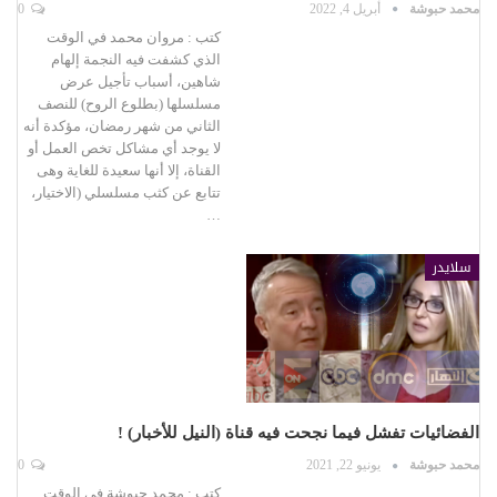
محمد حبوشة
أبريل 4, 2022
0
كتب : مروان محمد في الوقت
الذي كشفت فيه النجمة إلهام
شاهين، أسباب تأجيل عرض
مسلسلها (بطلوع الروح) للنصف
الثاني من شهر رمضان، مؤكدة أنه
لا يوجد أي مشاكل تخص العمل أو
القناة، إلا أنها سعيدة للغاية وهى
تتابع عن كثب مسلسلي (الاختيار،
…
سلايدر
الفضائيات تفشل فيما نجحت فيه قناة (النيل للأخبار) !
محمد حبوشة
يونيو 22, 2021
0
كتب : محمد حبوشة في الوقت