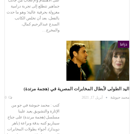
على الاهتمام والإعجاب من جانب
جماهير تتطلع إلى تجربة درامية
مغزولة بحرفية عالية؛ وهو ما حدث
بالفعل، بعد أن تخلص الكاتب
المبدع عبدالرحيم كمال،
والمخرج…
دراما
اليد الطولى لأبطال المخابرات المصرية في (هجمة مرتدة)
محمد حبوشة
أبريل 17, 2021
0
كتب : محمد حبوشة في جو من
الإثارة والتشويق يعيد علينا
مسلسل (هجمة مرتدة) على جناح
سيناريو كتبه بدقة وبراعة (باهر
دويدار)، أجواء بطولات المخابرات