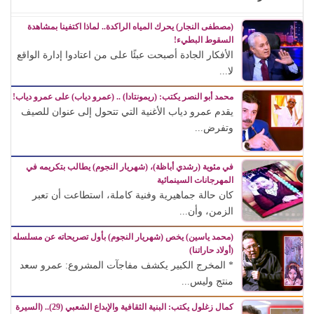
(مصطفى النجار) يحرك المياه الراكدة.. لماذا اكتفينا بمشاهدة
السقوط البطيء!
الأفكار الجادة أصبحت عبئًا على من اعتادوا إدارة الواقع
لا...
محمد أبو النصر يكتب: (ريمونتادا) .. (عمرو دياب) على عمرو دياب!
يقدم عمرو دياب الأغنية التي تتحول إلى عنوان للصيف
وتفرض...
في مئوية (رشدي أباظة)، (شهريار النجوم) يطالب بتكريمه في
المهرجانات السينمائية
كان حالة جماهيرية وفنية كاملة، استطاعت أن تعبر
الزمن، وأن...
(محمد ياسين) يخص (شهريار النجوم) بأول تصريحاته عن مسلسله
(أولاد حاراتنا)
* المخرج الكبير يكشف مفاجآت المشروع: عمرو سعد
منتج وليس...
كمال زغلول يكتب: البنية الثقافية والإبداع الشعبي (29).. (السيرة