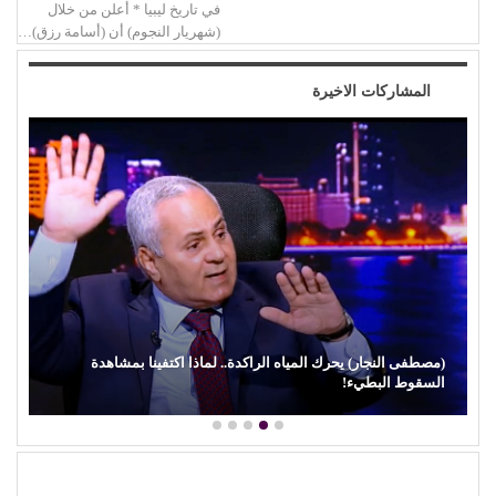
في تاريخ ليبيا * أعلن من خلال
(شهريار النجوم) أن (أسامة رزق)…
المشاركات الاخيرة
(مصطفى النجار) يحرك المياه الراكدة.. لماذا اكتفينا بمشاهدة
السقوط البطيء!