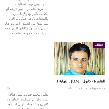
الذي تعيش فيه الفضائيات
المصرية حالة من الغيبوبة رغم أنها
مكدسة بالبرامج والإعلاميين
والمعدات وكافة الإمكانات التي
تساعدها على السبق، انفردت قناة
(النيل للأخبار) بإمكاناتها المتواضعة
بإجراء مقابلة مهمة للغاية مع…
مقالات
القاهرة / كابول .. إخفاق النهاية !
محمد حبوشة
مايو 23, 2021
0
بقلم : محمد حبوشة ليس هناك
أدنى شك أن (مسلسل القاهرة /
كابول) منذ الوهلة الأولى استحوذ