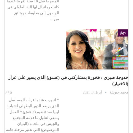
المصرية قبل 18 سنة تقريبا عندما
كانت وماتزال لها اليد الطولى في
الوصول إلى معلومات ووثائق
من…
حوار
خدوجة صبري : فخورة بمشاركتي في (غسق) الذى يسير على غرار
(الاختيار)
محمد حبوشة
أبريل 8, 2021
0
* انبهرت عندما قرأت المسلسل
الذي يرصد الدور البطولي لشباب
ليبيا ضد تنظيم (داعش) * العمل
يسعى لتناول ما قدمه المجتمع
والجيش في ملحمة (البنيان
المرصوص) التي تعتبر مرحلة هامة