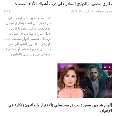
طارق لطفي.. (الدباح) السائر على درب أشواك الأداء الصعب!
محمد حبوشة
أبريل 26, 2023
0
كتب: محمد حبوشة بداية لابد لي
من القول بأن النجم (طارق لطفي)
الذي نفخر به فنانا مصريا فاتن
الأداء، يبرع دائما في أي عمل له
من خلال تجسيد أدوار مخيفة، مثلما
ظهر في أداء دور (الشيطان) في
مسلسل (جزيرة غمام) أو شخصية
الإرهابي في مسلسل (القاهرة…
دراما
إلهام شاهين سعيدة بعرض مسلسلي (الاختيار والعائدون) نكاية في
الإخوان