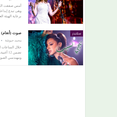
أمس صفقت الدني
وهى تبدع إبداعا
برعاية الهيئة العامة للترفيه (GEA)، وتنظيم
سلايدر
صوت (أنغام) 
محمد حبوشة
خلال الساعات ا
تضمن 12
ومهندسي الصوت. 