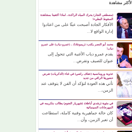
لأكثر مشاهدة
(مصطفى النجار) يحرك المياه الراكدة.. لماذا اكتفينا بمشاهدة
السقوط البطيء!
الأفكار الجادة أصبحت عبئًا على من اعتادوا
إدارة الواقع لا...
محمد أبو النصر يكتب: (ريمونتادا) .. (عمرو دياب) على عمرو
دياب!
يقدم عمرو دياب الأغنية التي تتحول إلى
عنوان للصيف وتفرض...
عذوبة ورومانسية (عفاف راضي) في غناء (الذكريات) تفرض
حضورها الراقي من جديد
تأتي هذه العودة لتؤكد أن الفن لا يتوقف عند
الزمن،...
في مئوية (رشدي أباظة)، (شهريار النجوم) يطالب بتكريمه في
المهرجانات السينمائية
كان حالة جماهيرية وفنية كاملة، استطاعت
أن تعبر الزمن، وأن...