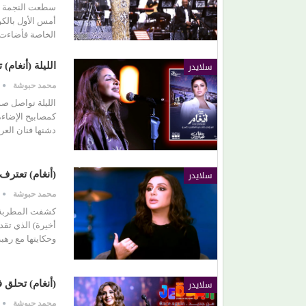
أمس الأول بالك
الخاصة فأضاءت 
برتقان (الأبنودي) وفراولة مصطفى حدوتة!
سلايدر
الليلة (أنغام)
محمد حبوشة
الليلة تواصل صو
كمصابيح الإضاءة
دشنها فنان الع
سلايدر
(أنغام) تعترف
محمد حبوشة
كشفت المطربة ال
وحكايتها مع رهب
سلايدر
(أنغام) تحلق 
محمد حبوشة