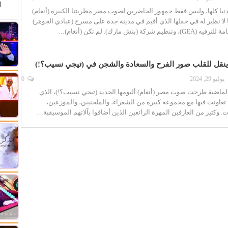
ا
ا كلها، وليس فقط جمهور الحاضرين لصوت مصر مطربتنا الكبيرة (أنغام)
 لا نظير له في حفلها الذي أقيم في مدينة جدة على مسرح (عبادي الجوهر)
 شركة (بنش مارك). لم تكن (أنغام)…
ينقل للقلب صور الفرح والسعادة والشجن في (تيجي نسيب؟!)
يوليو 29, 2024
0
لماضية طرحت صوت مصر (أنغام) ألبومها الجديد (تيجي نسيب؟!)، الذي
 أغنية، تعاونت فيها مع مجموعة كبيرة من الشعراء، والملحنيين، والموزعين،
وكثير من العازفين المهرة الرائعين الذين أضافوا بآلاتهم الموسيقية…