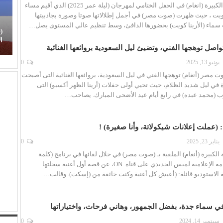
سطعت النجمة الكبيرة (انغام) في الحفل الختامي لمهرجان (ليلة عمر 2025) الذي أقيم مساء
ويت ، حيث ظهرت (صوت مصر) في أجمل إطلالاتها صوتا وصورة بجاذبيتها
سماء (الأرينا كويت) بحضورها الدافئ، وسط تنظيم عالي المستوى يصل…
(هاني شنودة).. الغائب الذي سيقود افتتاح (مهرجان
(
الغردقة) بألحانه الخالدة
ا
 تواصل توهجها الفني، وتضيئ ليل السعودية بروائعها الغنائية
يونيو 13, 2025
0
ت مصر (أنغام) توهجها الفني في ليل السعودية، بروائعها الغنائية التى أصبحت
 في ليل شديد الظلام، حيث تحيي أولى حفلات (أرينا الظهر أكسبو) التى
رب (محمد عبده) في رابع أيام عيد الأضحى المبارك. يصاحب…
: (عملت إعلانات شيكولاتة، وأنا صغيرة) !
يناير 23, 2025
0
كبيرة (أنغام) الملقبة بـ (صوت مصر) في خلال لقائها في برنامج (كلمة
أخيرة) الذي تقدمه الإعلامية لميس الحديدي على قناة ON، عن قصة أول أغنية سجلتها
ة الاستوديو قائلة: (أعيش كل أغنية وكنت خائفة من (إسكت). وقالت…
في سماء جدة، بفضل الجمهور، وهاني فرحات، واختياراتها
سبتمبر 14, 2024
0