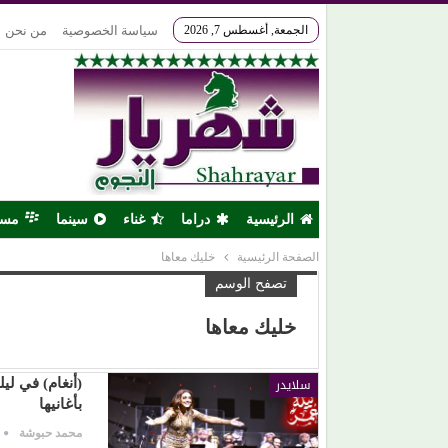
الجمعة, أغسطس 7, 2026
سياسة الخصوصية
من نحن
الرئيسية
دراما
غناء
سينما
مس
الصفحة الرئيسية
خليك معاها
تصفح الوسم
خليك معاها
سلايدر
بأغانيها
محمد حبوشة