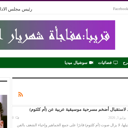
Faceboo
رئيس مجلس الادار
رح
فضائيات
سوشيال ميديا
 لاستقبال أضخم مسرحية موسيقية عربية عن (أم كلثوم)
يوليو 3, 2026
0
لها، لا يزال صوت (أم كلثوم) قادرًا على جمع الجماهير وإحياء الشغف بالفن