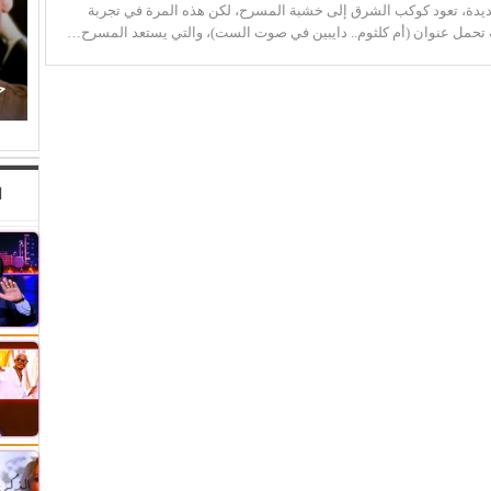
ديدة، تعود كوكب الشرق إلى خشبة المسرح، لكن هذه المرة في تجربة
حمل عنوان (أم كلثوم.. دايبين في صوت الست)، والتي يستعد المسرح…
أحمد الغريب يكتب: الإعلام الخاص يفضح اختراق
(إسرائيل) للمؤسسات الدولية
ح
ا