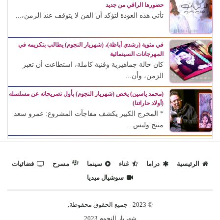
حضورها الراقي من جديد
تأتي هذه العودة لتؤكد أن الفن لا يتوقف عند الزمن،...
في مئوية (رشدي أباظة)، (شهريار النجوم) يطالب بتكريمه في
المهرجانات السينمائية
كان حالة جماهيرية وفنية كاملة، استطاعت أن تعبر
الزمن، وأن...
(محمد ياسين) يخص (شهريار النجوم) بأول تصريحاته عن مسلسله
(أولاد حاراتنا)
* المخرج الكبير يكشف مفاجآت المشروع: عمرو سعد
منتج وليس...
الرئيسية
دراما
غناء
سينما
مسرح
فضائيات
سوشيال ميديا
© 2023 - جميع الحقوق محفوظة.
شهريار النجوم 2023