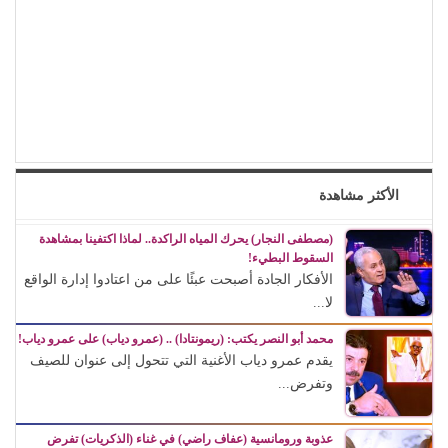
الأكثر مشاهدة
(مصطفى النجار) يحرك المياه الراكدة.. لماذا اكتفينا بمشاهدة
السقوط البطيء!
الأفكار الجادة أصبحت عبئًا على من اعتادوا إدارة الواقع
لا...
محمد أبو النصر يكتب: (ريمونتادا) .. (عمرو دياب) على عمرو دياب!
يقدم عمرو دياب الأغنية التي تتحول إلى عنوان للصيف
وتفرض...
عذوبة ورومانسية (عفاف راضي) في غناء (الذكريات) تفرض