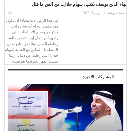
بهاء الدين يوسف يكتب: سهام جلال.. من الفن ما قتل
محمد حبوشة
يونيو 3, 2026
0
في هذا الزمن بات معتادا أن يكون
من طقوس وداع أي فنان راحل
تذكر كم وحجم الاحباطات التي
واجهها من أجل إيجاد فرص مناسبة
وعادلة للعمل، وها نحن نتابع نفس
المسلسل المكرر مع الفنانة (سهام
جلال) التي رحلت عن دنيانا، ربما
بسبب القهر لكثرة ما تعرضت…
المشاركات الاخيرة