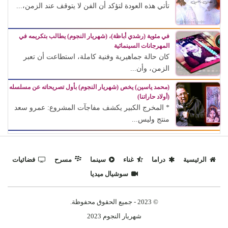
تأتي هذه العودة لتؤكد أن الفن لا يتوقف عند الزمن،...
في مئوية (رشدي أباظة)، (شهريار النجوم) يطالب بتكريمه في
المهرجانات السينمائية
كان حالة جماهيرية وفنية كاملة، استطاعت أن تعبر
الزمن، وأن...
(محمد ياسين) يخص (شهريار النجوم) بأول تصريحاته عن مسلسله
(أولاد حاراتنا)
* المخرج الكبير يكشف مفاجآت المشروع: عمرو سعد
منتج وليس...
الرئيسية
دراما
غناء
سينما
مسرح
فضائيات
سوشيال ميديا
© 2023 - جميع الحقوق محفوظة.
شهريار النجوم 2023