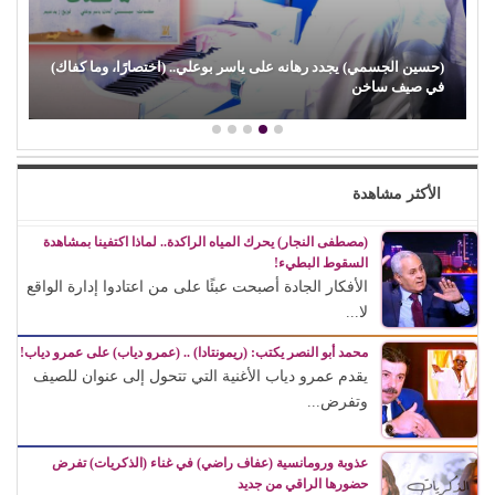
(حسين الجسمي) يجدد رهانه على ياسر بوعلي.. (اختصارًا، وما كفاك)
في صيف ساخن
الأكثر مشاهدة
(مصطفى النجار) يحرك المياه الراكدة.. لماذا اكتفينا بمشاهدة
السقوط البطيء!
الأفكار الجادة أصبحت عبئًا على من اعتادوا إدارة الواقع
لا...
محمد أبو النصر يكتب: (ريمونتادا) .. (عمرو دياب) على عمرو دياب!
يقدم عمرو دياب الأغنية التي تتحول إلى عنوان للصيف
وتفرض...
عذوبة ورومانسية (عفاف راضي) في غناء (الذكريات) تفرض
حضورها الراقي من جديد