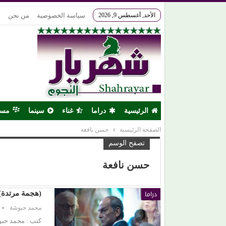
الأحد, أغسطس 9, 2026
سياسة الخصوصية
من نحن
k
الرئيسية
دراما
غناء
سينما
مس
الصفحة الرئيسية
حسن نافعة
تصفح الوسم
حسن نافعة
دراما
(هجمة مرتدة)
محمد حبوشة
كتب : محمد حبو