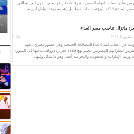
من شأنها حماية الدولة المصرية ودرء الأخطار عن بعض الدول العربية التي
صير المشترك كما أبرزته حلقات مسلسل (هجمة مرتدة ولعل أبرز ما…
من (أوروك) إلى العالم العربي.. جائزة دولية تستعد
أ
لكتابة فصل جديد في تكريم…
(
ر) ماتزال تناصب مصر العداء
مارس 8, 2021
0
وشة في أعقاب قمة (العلا) للمصالحة الخليجية وفي حضور مصري، تعهد
يين لنظرائهم المصريين بتغيير نهج قناة (الجزيرة) ووقف تدخلها في الشؤون
ا
ة وربما الإماراتية والسعودية والبحرينية أيضا، وهو ما شكل وقتها…