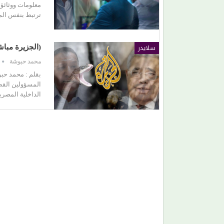
معلومات ووثائق 
ترتبط بنفس الم
صراع صناع (الدراما العربية).. كيف رسخت (الصبّاح)
حضورها بين أبرز صناع الدراما…
سلايدر
(الجزيرة مباش
محمد حبوشة
بقلم : محمد حب
المسؤولين القطر
الداخلية المصري