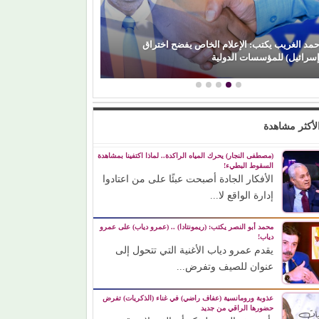
حمد الغريب يكتب: الإعلام الخاص يفضح اختراق
إسرائيل) للمؤسسات الدولية
حكاية ودوشة.. و(
لأكثر مشاهدة
(مصطفى النجار) يحرك المياه الراكدة.. لماذا اكتفينا بمشاهدة
السقوط البطيء!
الأفكار الجادة أصبحت عبئًا على من اعتادوا
إدارة الواقع لا...
محمد أبو النصر يكتب: (ريمونتادا) .. (عمرو دياب) على عمرو
دياب!
يقدم عمرو دياب الأغنية التي تتحول إلى
عنوان للصيف وتفرض...
عذوبة ورومانسية (عفاف راضي) في غناء (الذكريات) تفرض
حضورها الراقي من جديد