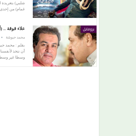
شلبي) بتغريدة 
غمام) من إحدى 
(بعد الليل).. هل يقدم (محمد الشرنوبي) أهم محطة 
مشواره الفني؟
بروفايل
علاء قوقة .. 
محمد حبوشة
بقلم : محمد حبو
أن نتخذ لأنفسنا 
وسطا غير وسطنا 