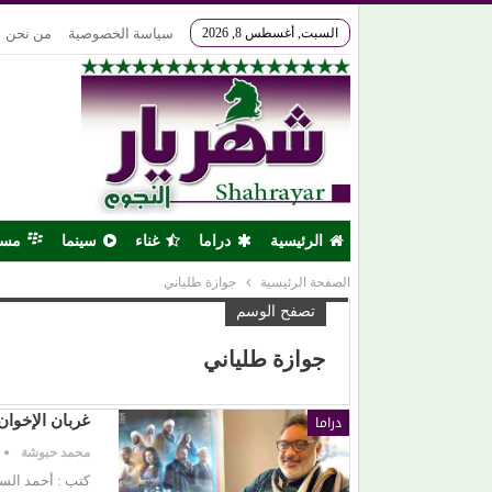
السبت, أغسطس 8, 2026
سياسة الخصوصية
من نحن
الرئيسية
دراما
غناء
سينما
مس
الصفحة الرئيسية
جوازة طلياني
تصفح الوسم
جوازة طلياني
دراما
غربان الإخوا
محمد حبوشة
كتب : أحمد السم