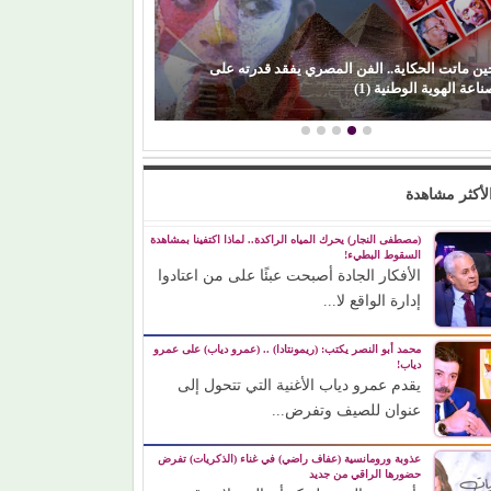
ين ماتت الحكاية.. الفن المصري يفقد قدرته على
محمود حسونة يكتب
اعة الهوية الوطنية (1)
والأبناء ضحايا!
لأكثر مشاهدة
(مصطفى النجار) يحرك المياه الراكدة.. لماذا اكتفينا بمشاهدة
السقوط البطيء!
الأفكار الجادة أصبحت عبئًا على من اعتادوا
إدارة الواقع لا...
محمد أبو النصر يكتب: (ريمونتادا) .. (عمرو دياب) على عمرو
دياب!
يقدم عمرو دياب الأغنية التي تتحول إلى
عنوان للصيف وتفرض...
عذوبة ورومانسية (عفاف راضي) في غناء (الذكريات) تفرض
حضورها الراقي من جديد