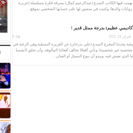
اتهمت فيها الكاتب المبدع (عبدالرحيم كمال) بسرقة فكرة مسلسله (جزيرة
روايات والدها، وكتبت في منشور لها على حسابها الشخصي بموقع…
في
(المرصد المصري).. مشروع يعيد كتابة تاريخ المسرح
ح
والموسيقى بالأرقام والوثائق
صن
(أكاديمي عظيم) بدرجة ممثل قدير !
فبراير 24, 2022
0
شة يحدثنا المخرج المبدع (علي بدرخان) عن الغريزة التمثيلية وهى الرغبة في
شخصية غير شخصيتنا، ونأتي أفعالا تخالف أفعالنا المألوفة، وأن نخلق لأنفسنا
ا
الذي نعيش فيه، ويبدو أن نبوغ الممثل أو الفنان…