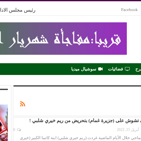
Facebook
رئيس مجلس الادار
رح
فضائيات
سوشيال ميديا
ن تشوش على (جزيرة غمام) بتحريض من ريم خيري شلبي !
أبريل 15, 2022
0
احي خلال الأيام الماضية غردت (ريم خيري شلبي) ابنة كاتبنا الكبير (خيري