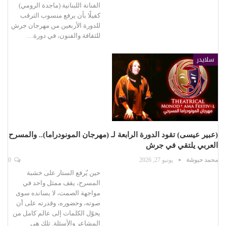
الفنانة اللبنانية (ماجدة الرومي)
كفيلًا بأن يرفع منسوب الترقب
للدورة الأربعين من مهرجان جرش
للثقافة والفنون، في دورة…
سلايدر
(عبير عيسى) تقود الدورة الرابعة لـ (مهرجان المونودراما).. والمسرح
العربي يلتقي في جرش
محمد حبوشة
يونيو 27, 2026
0
حين يُرفع الستار على خشبة
المسرح، يقف ممثل واحد في
مواجهة الصمت، لا يسانده سوى
صوته، وحضوره، وقدرته على أن
يحوّل الكلمات إلى عالم كامل من
المشاعر والأسئلة. تلك هى