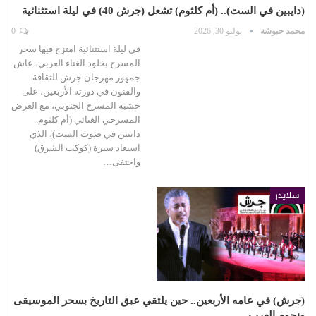
(دايبين في الست).. (أم كلثوم) تشعل (جرش 40) في ليلة استثنائية
محمد حبوشة
يوليو 30, 2026
0
في ليلة استثنائية امتزج فيها سحر
المسرح بخلود الغناء العربي، عاش
جمهور مهرجان جرش للثقافة
والفنون في دورته الأربعين، على
خشبة المسرح الجنوبي، مع العرض
المسرحي الغنائي (أم كلثوم..
دايبين في صوت الست)، الذي
استعاد سيرة (كوكب الشرق)
واحتفى…
سلايدر
(جرش) في عامه الأربعين.. حين يلتقي عبق التاريخ بسحر الموسيقى
ونجوم العرب