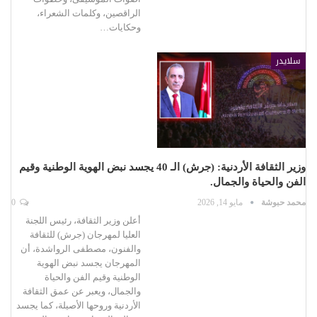
الراقصين، وكلمات الشعراء،
وحكايات…
سلايدر
وزير الثقافة الأردنية: (جرش) الـ 40 يجسد نبض الهوية الوطنية وقيم
الفن والحياة والجمال.
محمد حبوشة
مايو 14, 2026
0
أعلن وزير الثقافة، رئيس اللجنة
العليا لمهرجان (جرش) للثقافة
والفنون، مصطفى الرواشدة، أن
المهرجان يجسد نبض الهوية
الوطنية وقيم الفن والحياة
والجمال، ويعبر عن عمق الثقافة
الأردنية وروحها الأصيلة، كما يجسد