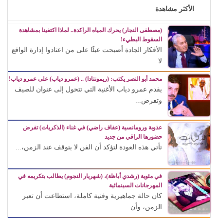
الأكثر مشاهدة
(مصطفى النجار) يحرك المياه الراكدة.. لماذا اكتفينا بمشاهدة
السقوط البطيء!
الأفكار الجادة أصبحت عبئًا على من اعتادوا إدارة الواقع
لا...
محمد أبو النصر يكتب: (ريمونتادا) .. (عمرو دياب) على عمرو دياب!
يقدم عمرو دياب الأغنية التي تتحول إلى عنوان للصيف
وتفرض...
عذوبة ورومانسية (عفاف راضي) في غناء (الذكريات) تفرض
حضورها الراقي من جديد
تأتي هذه العودة لتؤكد أن الفن لا يتوقف عند الزمن،...
في مئوية (رشدي أباظة)، (شهريار النجوم) يطالب بتكريمه في
المهرجانات السينمائية
كان حالة جماهيرية وفنية كاملة، استطاعت أن تعبر
الزمن، وأن...