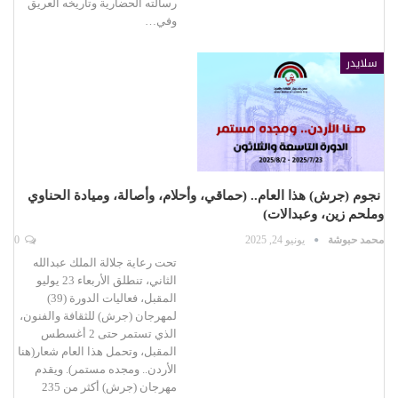
رسالته الحضارية وتاريخه العريق
وفي…
سلايدر
نجوم (جرش) هذا العام.. (حماقي، وأحلام، وأصالة، وميادة الحناوي
وملحم زين، وعبدالات)
محمد حبوشة
يونيو 24, 2025
0
تحت رعاية جلالة الملك عبدالله
الثاني، تنطلق الأربعاء 23 يوليو
المقبل، فعاليات الدورة (39)
لمهرجان (جرش) للثقافة والفنون،
الذي تستمر حتى 2 أغسطس
المقبل، وتحمل هذا العام شعار(هنا
الأردن.. ومجده مستمر). ويقدم
مهرجان (جرش) أكثر من 235