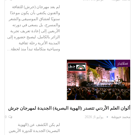
لم يعد مهرجان (جرش) للثقافة
والفنون يكتفي بأن يكون موعدًا
سنويًا لعشاق الموسيقى والشعر
والمسرح، بل يسعى في دورته
الأربعين إلى إعادة تعريف تجربة
الزائر بالكامل، ليصبح حضوره إلى
المدينة الأثرية رحلة ثقافية
وسياحية متكاملة تبدأ منذ لحظة…
سلايدر
ألوان العلم الأردني تتصدر (الهوية البصرية) الجديدة لمهرجان جرش
محمد حبوشة
يوليو 6, 2026
0
لم يكن الكشف عن (الهوية
البصرية) الجديدة للدورة الأربعين