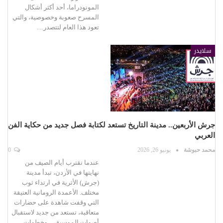
المونودراما، أحد أكثر أشكال
المسرح صعوبة وخصوصية، والتي
تعود هذا العام لتتصدر…
سلايدر
جرش الأربعين.. مدينة التاريخ تستعد لكتابة فصل جديد من حكاية الفن
العربي
محمد حبوشة
يونيو 26, 2026
0
عندما تقترب أيام الصيف من
نهايتها في الأردن، تبدأ مدينة
(جرش) الأثرية في ارتداء ثوب
مختلف. الأعمدة الرومانية العتيقة
التي وقفت شاهدة على حضارات
متعاقبة، تستعد من جديد لاستقبال
أصوات الموسيقى، وخطوات