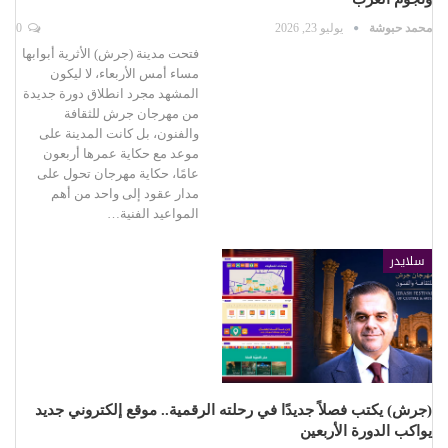
محمد حبوشة
يوليو 23, 2026
0
فتحت مدينة (جرش) الأثرية أبوابها
مساء أمس الأربعاء، لا ليكون
المشهد مجرد انطلاق دورة جديدة
من مهرجان جرش للثقافة
والفنون، بل كانت المدينة على
موعد مع حكاية عمرها أربعون
عامًا، حكاية مهرجان تحول على
مدار عقود إلى واحد من أهم
المواعيد الفنية…
سلايدر
(جرش) يكتب فصلاً جديدًا في رحلته الرقمية.. موقع إلكتروني جديد
يواكب الدورة الأربعين