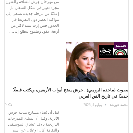
من مهرجان جرش للثقافة والفنون
مجرد تغيير في شكل الشعار، بل
إعلانًا عن مرحلة جديدة تسعى إلى
مواكبة العصر دون التفريط في
الجذور. فبين إرث يمتد لأكثر من
أربعة عقود وطموح يتطلع إلى…
سلايدر
بصوت (ماجدة الرومي).. جرش يفتح أبواب الأربعين، ويكتب فصلًا
جديدًا في تاريخ الفن العربي
محمد حبوشة
يوليو 4, 2026
0
قبل أن تُضاء مسارح مدينة جرش
الأثرية، وقبل أن تمتلئ المدرجات
التاريخية بآلاف عشاق الموسيقى
والثقافة، كان الإعلان عن اسم