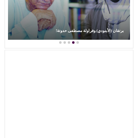
برتقان (الأبنودي) وفراولة مصطفى حدوتة!