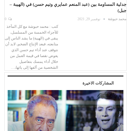
جدلية المساومة بين (عبد المنعم عمايري وتيم حسن) في (الهيبة –
جبل)
محمد حبوشة
نوفمبر 29, 2021
0
كتب : محمد حبوشة مع كل المآخذ
للأجزاء الخمسة من المسلسل،
يبقى في (الهيبة) ما يشد الناس إلى
متابعته، فبعد الإنتاج الضخم، لابد أن
نتوقف عند أداء تيم حسن الذي
يعوض نقصا في قيمة العمل من
خلال أداء يمسك بتفاصيل
الشخصية من ألفها إلى يائها،…
المشاركات الاخيرة