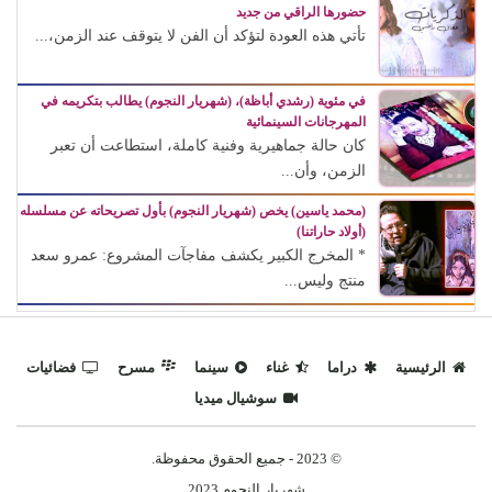
حضورها الراقي من جديد
تأتي هذه العودة لتؤكد أن الفن لا يتوقف عند الزمن،...
في مئوية (رشدي أباظة)، (شهريار النجوم) يطالب بتكريمه في
المهرجانات السينمائية
كان حالة جماهيرية وفنية كاملة، استطاعت أن تعبر
الزمن، وأن...
(محمد ياسين) يخص (شهريار النجوم) بأول تصريحاته عن مسلسله
(أولاد حاراتنا)
* المخرج الكبير يكشف مفاجآت المشروع: عمرو سعد
منتج وليس...
الرئيسية
دراما
غناء
سينما
مسرح
فضائيات
سوشيال ميديا
© 2023 - جميع الحقوق محفوظة.
شهريار النجوم 2023