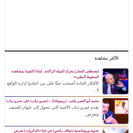
الأكثر مشاهدة
(مصطفى النجار) يحرك المياه الراكدة.. لماذا اكتفينا بمشاهدة
السقوط البطيء!
الأفكار الجادة أصبحت عبئًا على من اعتادوا إدارة الواقع
لا...
محمد أبو النصر يكتب: (ريمونتادا) .. (عمرو دياب) على عمرو دياب!
يقدم عمرو دياب الأغنية التي تتحول إلى عنوان للصيف
وتفرض...
عذوبة ورومانسية (عفاف راضي) في غناء (الذكريات) تفرض