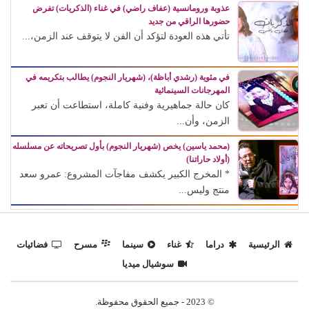
عذوبة ورومانسية (عفاف راضي) في غناء (الذكريات) تفرض
حضورها الراقي من جديد
تأتي هذه العودة لتؤكد أن الفن لا يتوقف عند الزمن،...
في مئوية (رشدي أباظة)، (شهريار النجوم) يطالب بتكريمه في
المهرجانات السينمائية
كان حالة جماهيرية وفنية كاملة، استطاعت أن تعبر
الزمن، وأن...
(محمد ياسين) يخص (شهريار النجوم) بأول تصريحاته عن مسلسله
(أولاد حاراتنا)
* المخرج الكبير يكشف مفاجآت المشروع: عمرو سعد
منتج وليس...
الرئيسية
دراما
غناء
سينما
مسرح
فضائيات
سوشيال ميديا
© 2023 - جميع الحقوق محفوظة.