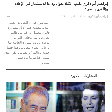
إبراهيم أبو ذكري يكتب: لكيلا نقول وداعا للاستثمار في الإعلام
و(الفن) بمصر !
إبراهيم أبو ذكري
أغسطس 27, 2024
0
الموضوع هو أن النقابات الفنية
الثلاثة مقدمة هذه الايام مشروع
قانون مطول به أكثر من طلب
معروض على مجلس النواب،
بدعوي زيادة الموارد الخاصة بها
لرعاية اعضاء النقابات وهذا حقها
خدمة لـ (الفن) والفنانين. لكن الذي
يهمني هنا هو ما ورد ضمن
مشروع…
المشاركات الاخيرة