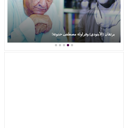
برتقان (الأبنودي) وفراولة مصطفى حدوتة!