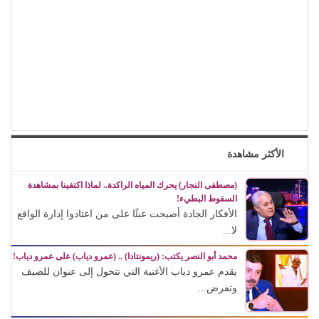
الأكثر مشاهدة
(مصطفى النجار) يحرك المياه الراكدة.. لماذا اكتفينا بمشاهدة
السقوط البطيء!
الأفكار الجادة أصبحت عبئًا على من اعتادوا إدارة الواقع
لا...
محمد أبو النصر يكتب: (ريمونتادا) .. (عمرو دياب) على عمرو دياب!
يقدم عمرو دياب الأغنية التي تتحول إلى عنوان للصيف
وتفرض...